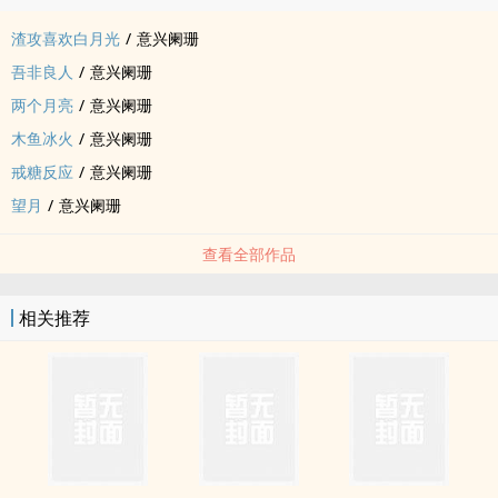
渣攻喜欢白月光
/
意兴阑珊
吾非良人
/
意兴阑珊
两个月亮
/
意兴阑珊
木鱼冰火
/
意兴阑珊
戒糖反应
/
意兴阑珊
望月
/
意兴阑珊
查看全部作品
相关推荐