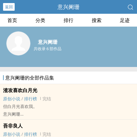
意兴阑珊
返回
首页
分类
排行
搜索
足迹
意兴阑珊
共收录 6 部作品
意兴阑珊的全部作品集
渣攻喜欢白月光
原创小说
/
排行榜
完结
但白月光喜欢我。
意兴阑珊
原创小说 - BL - 短篇 - 完结
吾非良人
现代 - HE - 互攻
原创小说
/
排行榜
完结
燕珣（xún）＆柘（zhè）蘅（héng），互攻，前后按字母表顺序排