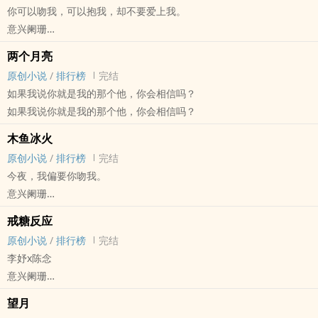
你可以吻我，可以抱我，却不要爱上我。
的。
意兴阑珊
前男友24k纯渣不洗白，火葬场伺候，有一定戏份但只为小情侣在一
原创小说 - BL - 长篇 - 完结
起服务。
两个月亮
现代 - HE - 破镜重圆 - 年下
原创小说
/
排行榜
完结
1v1
如果我说你就是我的那个他，你会相信吗？
*‍‎‎炮‍‌友‍‌‎转正文学，攻受都有一定程度心理问题，会慢慢解释
如果我说你就是我的那个他，你会相信吗？
*缘更，很俗很烂，纯属写着开心
*靳言x尚玊
木鱼冰火
*41~44章有尚玊攻及事前事后的描述，但由于剧情暂未有往互攻方面
原创小说
/
排行榜
完结
发展的迹象所以还没有打上互攻tag，相关章节会在开头打上预警。
今夜，我偏要你吻我。
意兴阑珊
原创小说 - 现代 - GL - 短篇
戒糖反应
完结
原创小说
/
排行榜
完结
李妤x陈念
意兴阑珊
原创小说 - 现代 - GL - 短篇
望月
完结