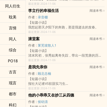
朵高岭之花，长相英俊，高冷禁欲，医院里的小护
最近更新 2024-11-06
同人衍生
士一批一批败在人家的医生白袍之下，最后都怀疑
李立行的幸福生活
阅读本书
韩濯不喜欢女孩子。
耽美
作者 :
录音棚
许清染刚被渣男甩了没两天，自家老妈就被气进了
【短篇小说】
医院，还说她要是不去相亲就是不孝顺，打个雷分
我想起那天夕阳下的奔跑，那是我逝去的发春。
言情
分钟都得劈死她。
最近更新 2024-11-06
许清染无奈，只能赴了这相亲的局。
许清染：“结婚吗？九块九扯证的那种。”
滚堂案
同人
阅读本书
韩濯摇头：“直接结婚太草率了。”
作者 :
莱芜坡散人1
过了片刻，男人又道：“试婚三个月，相处融洽再扯
综合
【短篇小说】
证。”
清末民初，张秀姑离奇失踪，带出一段荒唐的历
许清染：“为什幺要试婚？”
史。究竟谁是谁非，智者见智，仁者见仁......
最近更新 2024-11-06
PO18
韩濯：“二婚太难听了。”
此为短篇小说集，滚堂案为首篇，每篇至少在二十
韩濯：……我想让你心甘情愿嫁给我。
是我先亲你
阅读本书
万字以上。
这时候，医院里的小护士才知道，不是韩医生不喜
古言
作者 :
顾北念楠
欢女孩子，只是韩医生心里早就住了一个女孩子
【短篇小说】
呀。
现言
报社大记者VS软甜实习生
叶星苒实习第一天，就把实习老师家门口晒得被子
最近更新 2024-11-06
当成了城市不文明行为写成了报道，公之于众，并
都市
他的小乖乖又在抄三从四德
阅读本书
称会持续报道。
作者 :
侯幼清
沈妈妈看到新闻，问沈朔：“这不是我早上晒出去的
科幻
【短篇小说】