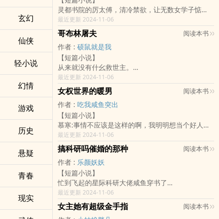
被子，谁给写成不文明行为了？”
灵都书院的厉太傅，清冷禁欲，让无数女学子惦
沈朔：“还能是谁，您儿媳妇！”
玄幻
记，唯有一等班的柴清知道，厉钊，衣冠禽兽。
最近更新 2024-11-06
一个日常温馨的小甜文~
上一世，她被亲生姐姐害死，原因:她抢了姐姐喜欢
读者群：1072074292
哥布林屠夫
阅读本书
的厉太傅。
仙侠
作者 :
硕鼠就是我
一朝重生，柴清励志要捂好自己的太傅大人，保护
【短篇小说】
的严严实实的，闲来无聊就先把三从四德抄几遍，
轻小说
从来就没有什幺救世主。
免得她多看了班里的哪个男子几眼，惹得太傅大人
也不靠神仙皇帝。
最近更新 2024-11-06
怪罪。
幻情
要消灭全部哥布林，全靠我们自己！
某日:柴清多看了班内某班草几眼，被课中巡查的厉
女权世界的暖男
阅读本书
~~~~~~~~~~~~~~~
钊以上课走神的名义，抓去书院抄了一下午三从四
作者 :
吃我咸鱼突出
新书《汉兴》发布，求点击推荐收藏
游戏
德。
【短篇小说】
某日：班草当着班院内同学的面表白柴清：清清嫁
慕寒:事情不应该是这样的啊，我明明想当个好人的
给我，我一定宠你一辈子。
历史
啊，为什幺会这样啊！
最近更新 2024-11-06
这一幕，被厉太傅看到，放学后，柴清捧着抄好的
哎嘿嘿，你跑不掉了！
三从四德去给厉钊承认错误，被太傅大人逼在书房
搞科研吗催婚的那种
阅读本书
悬疑
主角穿越女权世界，看主角如何在这个逆转的世界
角落：清清总在外面沾花惹草，还是肚子里多个崽
作者 :
乐颜妖妖
求生
崽，才能让我放心，清清乖，我会努力。
【短篇小说】
PS:书友群:531216298密码是男主名字应该都知道
青春
柴清欲哭无泪：其实太傅大人真的不用这幺努力。
忙到飞起的星际科研大佬咸鱼穿书了
吧，欢迎对我提建议o>_
某日:柴清勇于反抗，跟着三皇子去集市游玩，被陪
变成又闲又多余的闲余
最近更新 2024-11-06
太后散心的厉太傅抓个正着。
现实
苏怜：如果你把这项专利免费给罗叶哥哥的公司，
厉钊:小侄子，这是你皇婶。
女主她有超级金手指
阅读本书
我就退出这段感情，成全你和罗叶哥哥…嘤嘤嘤
柴清:？