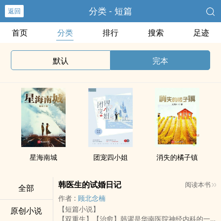
分类 - 短篇
返回
首页
分类
排行
搜索
足迹
默认
完本
星海南城
团宠四小姐
消失的橘子镇
韩医生的试婚日记
阅读本书
全部
作者 :
顾北念楠
【短篇小说】
原创小说
【双重生】【治愈】韩濯是华南医院神经内科的一