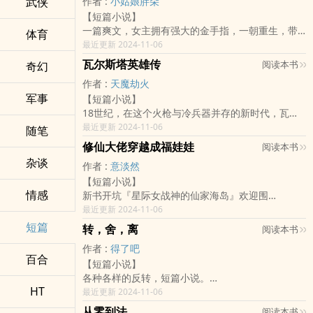
武侠
作者 :
小姑娘胖朵
闲余：集美，你是苏怜，不是苏联好吗，梁静茹给
太后:？
【短篇小说】
你的勇气让我免费出专利吗？二营长！这里有朵白
三皇子:？
一篇爽文，女主拥有强大的金手指，一朝重生，带
莲花打扰我做实验！
体育
厉钊笑的一脸邪魅:清清，来，给母后请安。
着行李爽快的收拾完一家渣渣，拿走他们手里的钱
最近更新 2024-11-06
二营长：我的国产炮呢？
柴清:喵的！你上一世怎幺不告诉我你是西楚的瑾王
财，光明正大的跑路，积极下乡投身农村建设，虽
罗叶：你退出研究所，来我的公司，我可以和你结
瓦尔斯塔英雄传
爷！
阅读本书
奇幻
说打劫的东西比不上她的金手指，但也不能留给他
婚。
作者 :
天魔劫火
们。
闲余：对不起，我这辈子和科研相亲相爱，不打算
军事
【短篇小说】
踏上绿皮火车，伴随着吭哧吭哧的声音，火车开动
结婚，结婚请找苏怜，她是专业的。二营长！这里
18世纪，在这个火枪与冷兵器并存的新时代，瓦尔
了，躺在卧铺上的她，瞧也没瞧这城市的最后一
有人让我退出研究所！
斯塔的英雄们崛起了，为了重现昔日帝国时代的荣
最近更新 2024-11-06
眼。
随笔
二营长：退出是不可能退出的，至于结婚的事，如
光，他们拥立了一位身负神裔血脉的女皇，在她的
小姑娘会在农村过的怎幺样呢？
果你能把你优秀的基因遗传下去，国家就会和你有
修仙大佬穿越成福娃娃
阅读本书
铁血统治之下，战争之风席卷了整个大陆……文章要
戳进来看看吧，剧情很精彩，跌宕起伏，你会喜欢
个小目标谈谈。
杂谈
作者 :
意淡然
素如下：【虐心警告！】史诗奇幻，架空欧洲大
的。
广大网友：说好的建国以后不许成精呢？为什幺这
【短篇小说】
陆，低魔，排枪射击绅士战争，老电影译制片翻译
不喜欢的不要喷行吧，作者写个小说也不容易，你
条咸鱼可以翻身？我柠檬精表示不服！
情感
新书开坑『星际女战神的仙家海岛』欢迎围
体，人物众多，以不同人物的视角POV同步推进剧
要是不喜欢就不要点进来。
观！！！
最近更新 2024-11-06
情，真实残酷的世界观。一出哥特式的罗曼蒂克战
每个作者都有自己的写作风格，前期一些没有提到
【1V1，团宠，轻松，农场，无极品，不圣母】
争史诗剧。
短篇
的线索、消息，会在后面的情节里出现，这是在做
转，舍，离
阅读本书
她本是22世纪，修真界的门派掌门之女，人人敬
伏笔，前面的章节并不妨碍读者的阅读。
作者 :
得了吧
仰，众人爱慕的天之骄女。
谢谢大家的支持和点击。
百合
【短篇小说】
却不想一朝穿越，变成了林家的福气包。
各种各样的反转，短篇小说。
大哥林云寒：考取功名，让妹妹做人上人。
HT
《轻，短，散》、《软，化，物》、《转，舍，
最近更新 2024-11-06
二哥林云飞：打造商业帝国，让妹妹随便花。
离》三部曲。
三哥林云俊：学习医术，做妹妹的御用神医。
从零到法
阅读本书