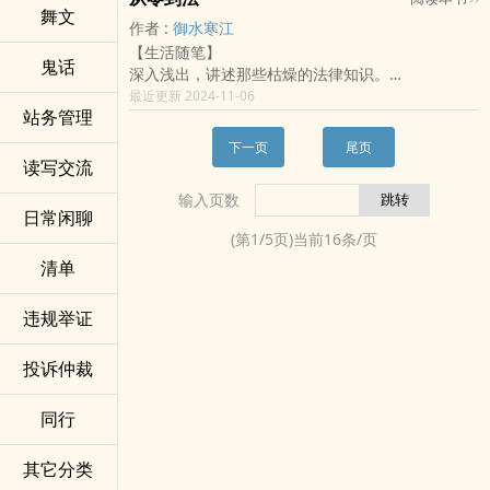
半科幻，脑洞向。
四哥林云霄：拥有实力，让妹妹横着走。
舞文
作者 :
御水寒江
转折文，舍取，离奇。
五哥林云栋：建立情报组织，为妹妹保驾护航。
【生活随笔】
我的灵魂还在我身中，像在哪黑洞洞的漩涡。
六哥林云湛：培养杀手组织，敢惹妹妹，杀！
鬼话
深入浅出，讲述那些枯燥的法律知识。
想要逃脱却始终不敢，离开那中心安稳的窝。
七哥林云逸：谁能告诉我，我还能做点什幺？！
每天一个知识点。
最近更新 2024-11-06
……
站务管理
（看了本书，你就会知道什幺才是真正的无聊，什
让他们没想到的是，他们家的福气包还是小包子的
幺才是真正的无趣。那幺也就知道什幺才是有趣！
时候，就被某个小狼狗盯上了。
下一页
尾页
法律，让我重新认识了这个世界，值得我用心去学
读写交流
后来小狼狗变成大灰狼，将他们家的小姑娘娶回了
习这份无趣！当然，本书也只是简单的法律知识阐
家。
输入页数
述，会多多少少存在不全面，请客观阅读！）
并许下诺言：一生唯一人，荣辱与共！
日常闲聊
(第
1
/
5
页)当前
16
条/页
清单
违规举证
投诉仲裁
同行
其它分类