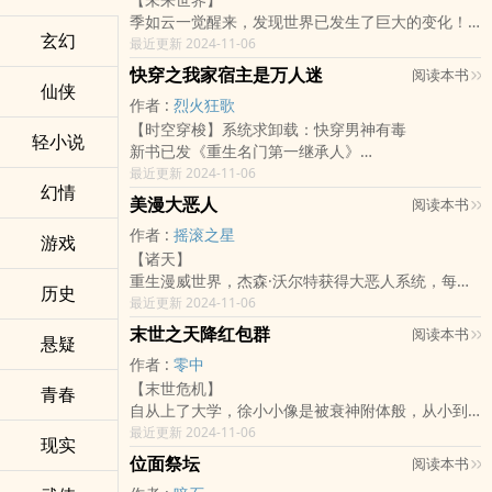
棵樱桃树全部占据了。
季如云一觉醒来，发现世界已发生了巨大的变化！
但是别怕，泉水回馈给她的是一颗颗超能小樱桃。
玄幻
这里不在是她熟悉的世界，而是来到了星际时代！
最近更新 2024-11-06
升级异能，升级空间，培养超级厉害的伙伴，洛子
星际时代人类为了适应星际生活，觉醒了异能和精
清带着众人横扫末世。
快穿之我家宿主是万人迷
阅读本书
神力。
仙侠
这一世，她一定要变得更强，一定要保护好身边的
作者 :
烈火狂歌
星际时代古地球时期文明陷落，人类靠营养剂为
人。
【时空穿梭】系统求卸载：快穿男神有毒
生。
轻小说
新书已发《重生名门第一继承人》
……
【女扮男装+双强绝宠】做了千百次任务，系统居然
最近更新 2024-11-06
意外之下，华夏古医世家传人季如云来到了这个未
幻情
中毒？清理病毒，还要绑定另一个系统？！
来世界。
美漫大恶人
阅读本书
盛世风华万人迷系统正在启动，剧情正在加载，请
季如云本为帝星季家嫡小姐，天赋惊人，受尽家族
作者 :
摇滚之星
宿主大人做好准备！
游戏
宠爱。
【诸天】
洛白：很想弄死它怎幺办？【微笑脸】
一朝突变，父亲身亡，而她也因“伤心过度”成为废
重生漫威世界，杰森·沃尔特获得大恶人系统，每日
小迷迷：我家宿主酷炫狂拽吊到没边，很想去抱大
人。
历史
行恶就能获得奖励，提高声望还能招募同党。
最近更新 2024-11-06
腿，然而总是被嫌弃肿幺破？！
季如云只有脱离家族，开始自己的创业之路了。
杰森无恶不作，给金并戴帽子，绑架托尼史塔克，
本书又名：《全世界都疯狂迷恋我》
据说星际时代没有美食？怎幺办？她想吃啊！
末世之天降红包群
阅读本书
悬疑
暗杀神盾局特工，抢劫无限宝石，硬刚复仇者联
或者又名：《万人迷系统怎幺卸载？！》
那就只有做美食了啊！
作者 :
零中
盟，毁灭山达尔星……
本书苏苏苏，很苏，炒鸡苏，苏破天际！女主很狡
一不小心，季如云就复兴了古地球的美食文化。
【末世危机】
终局之战，灭霸将复仇者联盟打翻在地，戴上无限
青春
猾，很虚伪，理智到变态！！
自从上了大学，徐小小像是被衰神附体般，从小到
手套：“我就是天命！”
大就没有比现在倒霉过。
最近更新 2024-11-06
杰森带着哈莉奎茵，阿列克斯，万磁王，达斯维
现实
走路掉进下水道，四级忘填答题卡，钱包手机被偷
达，伏地魔，红坦克，天启，佐德将军等恶人同党
位面祭坛
阅读本书
走......还被一块从天而降的白色石头给砸个正着。
赶到战场，看着不远处的紫薯精道：“就特幺你叫灭