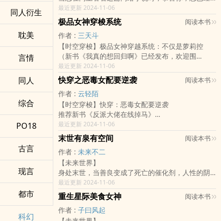
被抽取成体验者，进入小说世界，衷心希望……
最近更新 2024-11-06
同人衍生
您……能活着回来！
极品女神穿梭系统
阅读本书
正版VIP读者群：439，583，382
耽美
作者 :
三天斗
进群后请私密群主查询点券和剧情，进行兑换和强
【时空穿梭】极品女神穿越系统：不仅是萝莉控
化！
（新书《我真的想回归啊》已经发布，欢迎围
言情
每一期任务世界参与名单将在群公告内公布，死者
观。）
最近更新 2024-11-06
将会被自动踢出群，新人将会加入。
当落枫捡到了一枚可以穿梭不同世界的戒指。
这里，欢迎你的到来和加入，让我们一起领略，生
快穿之恶毒女配要逆袭
同人
阅读本书
死神，丧尸，女鬼.....各色世界，各种精彩。
存线上挣扎的快感和尔虞我诈的刺激！
作者 :
云轻陌
【特别提醒】：进群后请不要相信任何人，因为他
综合
【时空穿梭】快穿：恶毒女配要逆袭
们都希望下一个人，是你！
推荐新书《反派大佬在线掉马》
慕晚歌是在被穿越女炮灰了之后才知道自己只是个
最近更新 2024-11-06
PO18
女配，注定要为女主的事业添砖加瓦。
末世有泉有空间
阅读本书
PS:这是一个原女配被炮灰了后绑定系统穿梭于各个
古言
作者 :
未来不二
位面，完成宿主心愿的故事。
【未来世界】
【女主前期真恶毒女配，后期慢慢改变成长。不喜
现言
身处末世，当善良变成了死亡的催化剂，人性的阴
勿喷，人物三观不代表作者三观！】
暗再也禁不住生存与利益的考验。
最近更新 2024-11-06
经历了末世艰辛的两年，死亡唤醒了血脉的传承，
都市
重生星际美食女神
阅读本书
洛子清带着空间重生了。
作者 :
子曰风起
可是空间里逆天的泉水资源，竟被她不经意的用一
科幻
【未来世界】