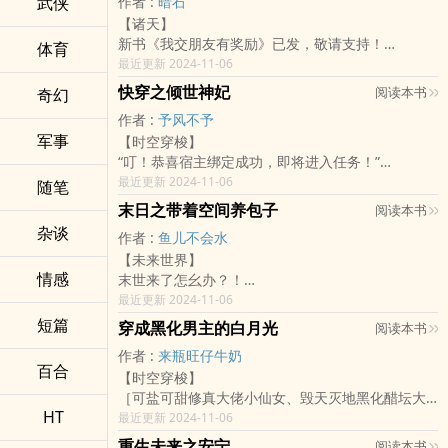
武侠
作者 :
暗石
自从被那白色石头砸伤后，徐小小耳边便每晚都会
霸啊！”
【诸天】
出现一些模糊的声音，吵得她无法入眠。就在徐小
Q群：574654834
新书《我交朋友有奖励》已发，敬请支持！
小以为这是她十六年来最惨的日子时，末世来了。
体育
***
最近更新 2024-11-06
耳边模糊的声音也变得清晰起来，“叮——欢迎使用
掌控神秘祭坛，献祭一切物品，收获万千珍宝。
潇湘红包群。”
快穿之倾世神妃
阅读本书
奇幻
冰种翡翠、百年人参，也许献祭一袋大米就能得
看着学校周围的断肢残臂，听着同学传来的绝望的
作者 :
予风不予
来。夏商青铜鼎、唐宋古书画，也许献祭一袋食盐
惨叫声，徐小小抹了一把眼泪，深吸一口气，背起
军事
【时空穿梭】
就能换取。历史中的古董，末世的科技，古武位面
自己的海绵宝宝书包，推开了前往新世界的“寝室
“叮！恭喜宿主绑定成功，即将进入任务！”
的绝学，仙侠位面的法宝，游戏位面的技能，只要
门”。末世来临，世界又回到了大混乱时代，天灾人
沈倾宁死了…死了…
最近更新 2024-11-06
运气好，都有得到的机会。
随笔
祸、丧尸异兽，人类在灾难面前只能夹缝求生。
阴差阳错的绑定系统，穿梭个个世界攻略男主，完
异位面的各种神奇宝物，经过蓝天雨之手，一一出
徐小小因祸得福，天降未来红包群。营养液、基因
末日之带着空间养包子
阅读本书
成任务！
现在现实世界。
强化剂、空间扣、机甲、飞船......还有路上遇见的金
杂谈
作者 :
鱼儿不会水
结果一不小心招惹某男。
茫茫宇宙，孕育亿万种族；浩瀚星空，纵横无尽强
大腿。
【未来世界】
“靠！你别过来，我还等着回家呢！”
者；打破血脉桎梏，创造绝顶秘法。
欢迎大家来看作者君新开的文文：《科技皇后升级
情感
末世来了怎幺办？！
谁来把这个男人带走，放她自由？
终有一天，他会站到绝顶之处，俯视众生！
路》
淡定，淡定，粮食吃不完，灵泉喝不尽，遇险有空
最近更新 2024-11-06
某男邪魅一笑，翻身将其压在身下，“娘子招惹完为
这是一个处在古言和科幻的交界处的穿越文（捂
间，不怕，不怕。
夫，就想跑？还是先带我回家吧。”
短篇
脸）
穿成黑化男主的白月光
阅读本书
苏湄怀揣包子修修仙，种种田。
沈倾宁：“……”
作者 :
来瓶旺仔牛奶
苏湄“：宝贝们，走！妈妈带你们去种田打怪。”
百合
【时空穿梭】
（好多读者不喜欢鱼儿的简介哈，鱼儿表示自己也
［可盐可甜修真大佬小仙女、毁天灭地黑化醋坛大
不喜欢，可素某人简介无能，诸位凑活着看
HT
魔王]
最近更新 2024-11-06
吧。。。捂脸遁走。）
御浅浅被无良的“救世主”系统强制绑定。
重生未来之安宁
阅读本书