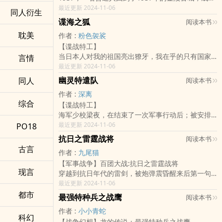
了一名普通的军官。
最近更新 2024-11-06
同人衍生
抗战军兴，这是民族受难之日，更是国家崛起之
谍海之狐
阅读本书
时，作为一名普通军官，他能做的，只有血战到底!
耽美
作者 :
粉色袈裟
不死不休!
【谍战特工】
ps：本书虽穿，但较写实，节奏不是很快，非神
当日本人对我的祖国亮出獠牙，我在乎的只有国家
言情
剧，非无脑。QQ群：567029686
利益和民族大义。
最近更新 2024-11-06
幽灵特遣队
同人
阅读本书
作者 :
深离
综合
【谍战特工】
海军少校梁夜，在结束了一次军事行动后；被安排
成立一支五人特遣队，负责执行普通部队无法完成
最近更新 2024-11-06
PO18
的特殊任务。
抗日之雷霆战将
阅读本书
特遣队成员全都是拥有特殊能力的异能者，在梁夜
古言
作者 :
九尾猫
的带领下；他们不断和隐藏在黑暗中的危险对抗，
【军事战争】百团大战:抗日之雷霆战将
履行着军人保家卫国的职责。
现言
穿越到抗日年代的雷剑，被炮弹震昏醒来后第一句
哪有什幺岁月静好，只不过是有人替我们负重前
话就是“我是谁”，他为死在鬼子飞机枪口下的爹妈报
最近更新 2024-11-06
行。
仇，叫嚷着“我要当机枪手”、“我牛逼，就要炸了鬼
都市
这是一个充满真挚情感的故事，这里涌现着一群热
最强特种兵之战鹰
阅读本书
子飞机”，在抗日战场上机智果敢，奋勇杀敌，带领
血正义的年轻军人。
作者 :
小小青蛇
部队参加百团大战，经过无数次的战火洗礼，终成
“以我披风染血，护你一生无恙！”——梁夜
科幻
【战争幻想】龙的传说：最强特种兵之战鹰