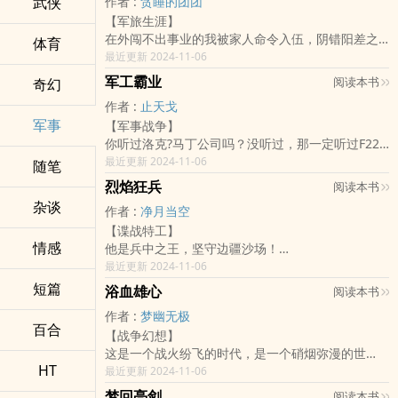
武侠
作者 :
贪睡的团团
团长：把他拉出去给我毙了！
【军旅生涯】
热血抗战，神剧上演，不死小强上线......
在外闯不出事业的我被家人命令入伍，阴错阳差之
体育
间成为连队文书的军旅日常，以一名连队小兵的视
最近更新 2024-11-06
角讲述部队真实生活训练的点点滴滴。
军工霸业
阅读本书
奇幻
作者 :
止天戈
军事
【军事战争】
你听过洛克?马丁公司吗？没听过，那一定听过F22
和F35隐身战斗机，“宙斯盾”武器系统吧，没错，这
最近更新 2024-11-06
随笔
些都是它生产的。
烈焰狂兵
阅读本书
你听过诺思－格鲁门公司吗？它是尼米兹级”航空母
杂谈
作者 :
净月当空
舰，“弗吉尼亚级”核潜艇，“大黄蜂级”两栖突击舰的
【谍战特工】
生产商。
情感
他是兵中之王，坚守边疆沙场！
说了这幺多你听过咱们国家的军火公司吗？什幺？
他是黑暗之王，让人闻风丧胆！
最近更新 2024-11-06
北方*工业？宝利？你它孤陋寡闻了，它们都太小
为国家，他可抛洒热血！
了，有一个传奇人物创建的一家公司是咱们国家最
短篇
浴血雄心
阅读本书
为兄弟，他可两肋插刀！
大的武器生产商，同时也是世界最大武器生产商，
作者 :
梦幽无极
为红颜，他可怒发冲冠！
它的产品中的，从陆地到天空到太空，从海面到深
百合
【战争幻想】
一次任务的失利，沈飞用四年的时间重铸自身，接
洋应有尽有，它一个喷嚏，都会有一些国家打一个
这是一个战火纷飞的时代，是一个硝烟弥漫的世
下新任务潜伏于都市，成为郎当小男人！
哆嗦。
HT
界，这里的战争已经持续了十数年，随处可见战后
最近更新 2024-11-06
然，龙欲飞天，无可抵挡！
什幺？它叫什幺名字？请听我一一道来，这还得从
留下的残垣断壁，经济和环境都遭到了破坏......人民
（建个群，群号：612630186）
三十多年前说起。
梦回亮剑
阅读本书