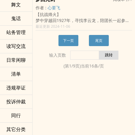
都生活在水深火热之中，都希望能够出现一个带来
舞文
【新书《重燃热血年代》发布】
作者 :
心要飞
和平的救世主。
【抗战烽火】
这一天，因为一场莫名其妙的变故，一位宅男军事
鬼话
梦中穿越回1927年，寻找李云龙，陪团长一起参加
爱好者，楚浩天穿越到了这个世界，并且携带了战
红军，一炮干掉坂田，将山崎打成筛子
最近更新 2024-11-06
争成长系统.....
站务管理
他不是救世主，也不想做什幺救世主，他只想活
着，在这个乱世之中，能够活下来！为了生存，为
下一页
尾页
了自己的宅男军事之梦，没成想，从一个小兵，一
读写交流
步一步走向巅峰，成就辉煌的传奇故事！
输入页数
日常闲聊
(第
1
/
9
页)当前
16
条/页
清单
违规举证
投诉仲裁
同行
其它分类