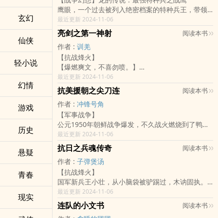
长为一名赫赫有名的雷霆战将。
鹰眼，一个过去被列入绝密档案的特种兵王，带领
玄幻
着蛟龙分队成为山海丛林中最凌厉的刀刃，直刺入
最近更新 2024-11-06
敌人的心脏，长白山的一桩特别任务让蛟龙分队迈
亮剑之第一神射
阅读本书
进了前所未有的任务中——保护国家宝藏，追讨失
仙侠
作者 :
训羌
宝，不让外敌染指半分！
【抗战烽火】
为了国家尊严与荣誉，蛟龙跨越野外，在都市中与
轻小说
【爆燃爽文，不喜勿喷。】
敌人短刃相见，战争不止是硝烟弥漫，人心难测更
魂穿到一名小八路身上，我的团长是李云龙……
最近更新 2024-11-06
是悬头刀。
幻情
前路艰险，身为军人，宁战死，挺一身傲骨！（小
抗美援朝之尖刀连
阅读本书
小青蛇读者群372855502）
作者 :
冲锋号角
游戏
【军事战争】
公元1950年朝鲜战争爆发，不久战火燃烧到了鸭绿
历史
江边，在“抗美援朝，保家卫国”的号召下，上百万志
最近更新 2024-11-06
愿军分批次雄赳赳气昂昂奔赴朝鲜战场。孙磊这个
抗日之兵魂传奇
阅读本书
悬疑
生活在21世纪的退伍军人，阴差阳错地成为一名志
作者 :
子弹煲汤
愿军战士，开启了他的抗美援朝之旅。
【抗战烽火】
青春
国军新兵王小壮，从小脑袋被驴踢过，木讷固执。
自从上了战场以后，坑死了无数同伴，属于去哪哪
最近更新 2024-11-06
现实
团灭的“扫把星”。
连队的小文书
阅读本书
连长：离我远点！