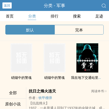
分类 - 军事
返回
首页
分类
排行
搜索
足迹
默认
完本
硝烟中的警魂
硝烟中的警魂
我在地下交通站里当贾贵
抗日之烽火连天
阅读本书
全部
作者 :
铁甲榴弹
【抗战烽火】
原创小说
1937，一名普通人回到了1937年的金陵古城，成为