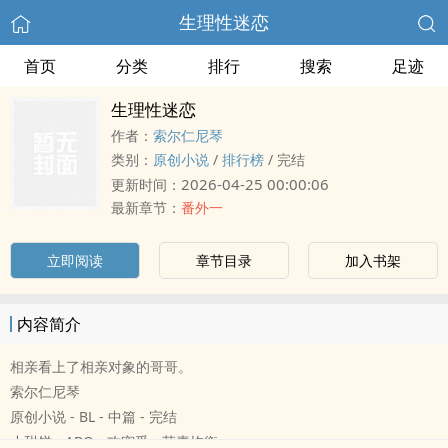
生理性迷恋
首页
分类
排行
搜索
足迹
生理性迷恋
作者：
索尔仁尼琴
类别：
原创小说
/
排行榜
/
完结
2026-04-25 00:00:06
更新时间：
最新章节：
番外一
立即阅读
章节目录
加入书架
内容简介
相亲看上了相亲对象的哥哥。
索尔仁尼琴
原创小说 - BL - 中篇 - 完结
小甜饼 - ABO - 攻宠受 - 荤素均衡