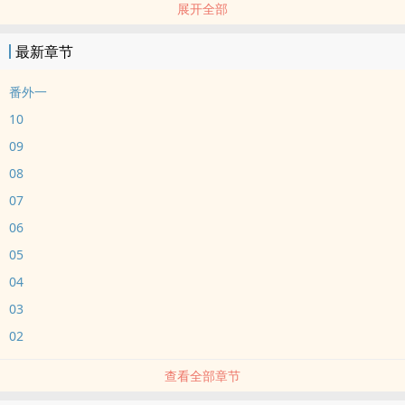
展开全部
温棠相亲看上了相亲对象的哥哥——陆军少校周砚白。
匹配报告出来，他和周砚白的契合度高达96.3%，和周明远只有
最新章节
52%。
周砚白说：
番外一
“我弟弟不适合你，但我可以。要试试看吗？”
10
小甜饼，ABO设定，AO恋，没有生孩子剧情。
09
别带脑子看文
08
大家随便看看，小短打
谢谢大家看文
07
06
05
04
03
02
查看全部章节