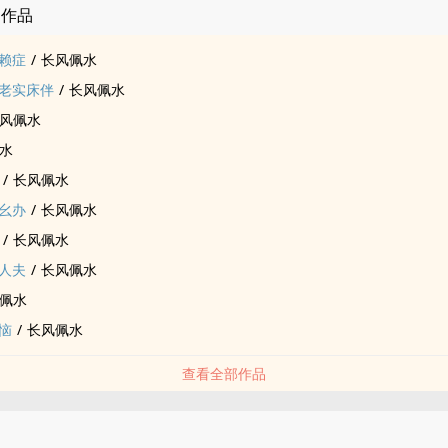
的作品
赖症
/
长风佩水
老实床伴
/
长风佩水
风佩水
水
/
长风佩水
幺办
/
长风佩水
/
长风佩水
人夫
/
长风佩水
佩水
恼
/
长风佩水
查看全部作品