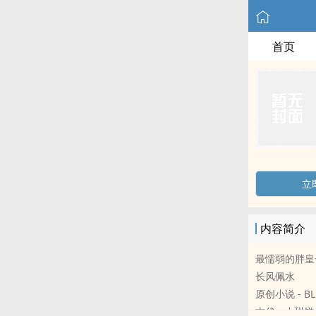
首页
立
内容简介
最懦弱的胖皇
长风佩水
原创小说 - BL
古代 - 小甜饼 