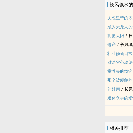
长风佩水
哭包皇帝的依
成为天龙人的
拥抱太阳
/
长
遗产
/
长风佩
壮壮修仙日常
对岳父心动怎
童养夫的烦恼
那个被觊觎的
娃娃亲
/
长风
退休杀手的烦
相关推荐