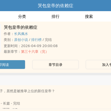
哭包皇帝的依赖症
分类
排行
搜索
哭包皇帝的依赖症
作者：
长风佩水
类别：
原创小说
/
排行榜
/
完结
2026-04-09 20:00:08
更新时间：
最新章节：
第三十六章（完）
即阅读
章节目录
加入
子，居然是被推举上位的新任皇帝？
 - 长篇 - 完结
- 强弱 - NP