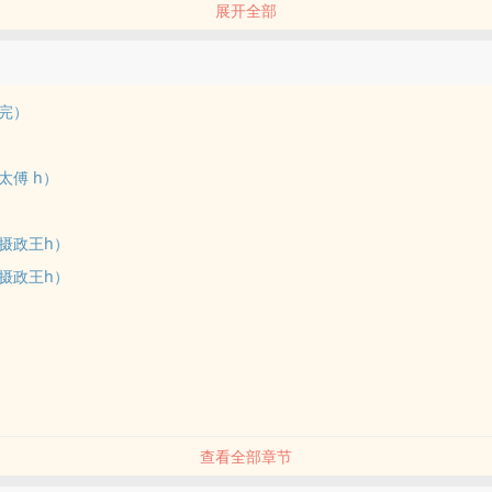
展开全部
无是处只会吃的皇子。
弟们，为了皇位你争我夺的时候，他躺在太傅慕容擘的腿上吃桂花糕。
板，在摄政王叔父宣擎天的怀里摊着根本就没红、也不痛的手撒娇，说想
完）
废了太子位、赶去封底那天，宣茸乐担心地在宫门口哭，说舍不得太子哥
他肉乎乎的脸，说乐儿乖，别担心，他会回来的。
太傅 h）
遇到麻烦只会哭，看到好吃的根本挪不动道的废物胖皇子宣茸乐，成为了
摄政王h）
宠受宝。
摄政王h）
皇位，也争小胖子，结果都狠不过摄政王，聪明不过太傅，腹黑不过废太
蛋，爱哭，被宠得和小孩子一样
哥哥、霸气狠辣强取豪夺摄政王叔父、寡言清冷太傅x胖胖老实哭包受
查看全部章节