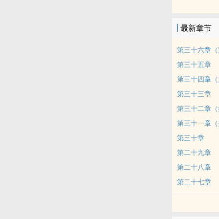
荤素均衡
宣茸乐是个一
最新章节
他的哥哥和弟
被父皇打完手
第三十六章（
太子宣无极被
第三十五章
宣无极亲了亲
第三十四章（
后来……
第三十三章
谁都没想到，
皇帝。
第三十二章（
架空背景，团
第三十一章（
哥哥弟弟们争
第三十章
4p，无虐
第二十九章
甜饼，受是笨
第二十八章
温柔腹黑太子
第二十七章