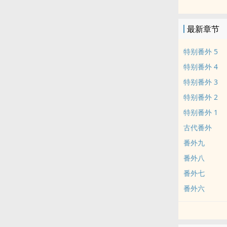
新文《阏氏》
排雷：双性生
最新章节
攻很变态，不
由于本人极爱
特别番外 5
严重强调：请
特别番外 4
情节内容纯属
特别番外 3
请不要传播电
特别番外 2
特别番外 1
古代番外
番外九
番外八
番外七
番外六