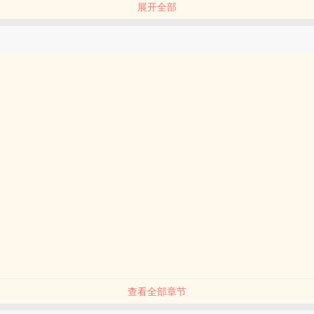
展开全部
连载中
子产乳，亲父子年上，霸总攻，软怜受，三观极其不正。
择手段！！！！
父子梗，脑洞很多，会不定时掉落番外，喜欢请收藏。
勿将文中情节、三观代入现实！若感觉不适立刻离开！
虚构！
子文档，谢谢大家
查看全部章节