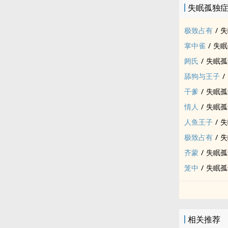
失眠孤独
极致占有
/
失
掌中雀
/
失眠
阏氏
/
失眠孤
舔狗与王子
/
干爹
/
失眠孤
情人
/
失眠孤
人鱼王子
/
失
极致占有
/
失
齐蒙
/
失眠孤
笼中
/
失眠孤
相关推荐