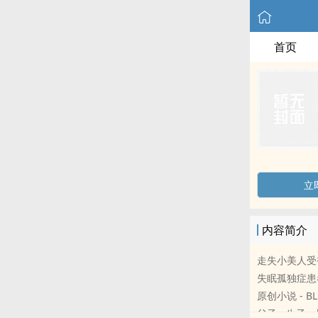
首页
立
内容简介
走失小美人受
失眠孤独症患
原创小说 - BL
父子 - 生子 -