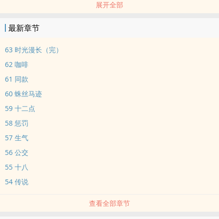
展开全部
‌‎‍高‌H‌‎‌
第一次一起看Adult Video两人都心不在焉。
最新章节
顾时润：嗯？所以他喜欢女生？狗东西，好不好掰弯过来啊 :(
沈故：啊原来该这样，哦还能这样，学会了，晚上就去偷偷玩宝贝，
63 时光漫长（完）
嘻 :)
62 咖啡
61 同款
60 蛛丝马迹
59 十二点
58 惩罚
57 生气
56 公交
55 十八
54 传说
查看全部章节