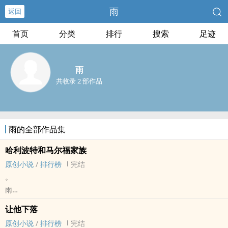
雨
返回
首页
分类
排行
搜索
足迹
雨
共收录 2 部作品
雨的全部作品集
哈利波特和马尔福家族
原创小说
/
排行榜
完结
。
雨
原创小说 - 性向未知 - 短篇 - 完结
让他下落
原创小说
/
排行榜
完结