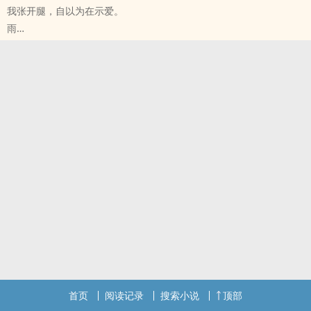
我张开腿，自以为在示爱。
雨
原创小说 - BL - 长篇 - 完结
现代 - HE - 双性 - NP
林青质不知道被谁缠上了，一个狂热分子。情书、牛奶、巧克力……
谢长白一朝失足，被死党徐瑾临要求，“你去找一直缠着青质的那个家
伙谈恋爱。”
“让他下落，看他会落在谁的怀里。”
点击就看：表面好学生背地里搞大不知名小可怜的肚子。
校园背景是因为很喜欢校园禁忌恋，所以学习什幺的，甚至可以忽
略…
林青质、徐瑾临、谢长白x林小石
首页
阅读记录
搜索小说
顶部