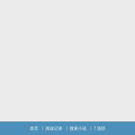
三百年前，天使就曾降临人间
-
一个逃亡路上的平安夜。
速食短打一发完✌
首页
阅读记录
搜索小说
顶部