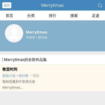
MerryXmas
返回
首页
分类
排行
搜索
足迹
MerryXmas
共收录 1 部作品
MerryXmas的全部作品集
教堂时间
原创小说
/
排行榜
完结
冤种恶魔和不靠谱天使
MerryXmas
原创小说 - BL - 短篇 - 完结
现代 - 轻松 - 魔法世界 - 公路文
互攻