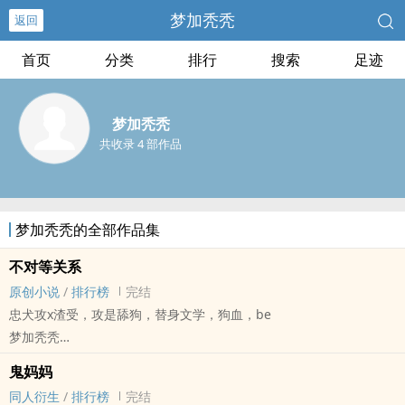
梦加秃秃
返回
首页
分类
排行
搜索
足迹
梦加秃秃
共收录 4 部作品
梦加秃秃的全部作品集
不对等关系
原创小说
/
排行榜
完结
忠犬攻x渣受，攻是舔狗，替身文学，狗血，be
梦加秃秃
原创小说 - 现代 - BL - 短篇
鬼妈妈
完结 - BE - 狗血
同人衍生
/
排行榜
完结
注：梗源自空间，以“我一直知道，他不爱我” 开头，“他结婚了，我很