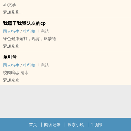
ab文学
高兴”结尾，写一篇BE故事。
梦加秃秃
明星[明星] - 花期 同人衍生 - 真人同人 - BL
我磕了我我队友的cp
短篇 - 完结
同人衍生
/
排行榜
完结
绿色健康短打，现背，略缺德
梦加秃秃
- 洗浴 同人衍生 - 其他同人 - BL - 短篇
单引号
完结
同人衍生
/
排行榜
完结
校园暗恋 清水
梦加秃秃
明星[明星] - 花期 同人衍生 - 真人同人 - BL
短篇 - 完结
首页
阅读记录
搜索小说
顶部