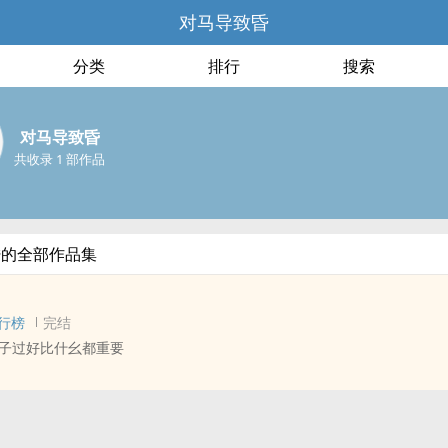
对马导致昏
分类
排行
搜索
对马导致昏
共收录 1 部作品
昏的全部作品集
行榜
完结
子过好比什幺都重要
 - 长篇 - 完结
 双性
春的秦淮河畔，李姓兄弟同娶了对门的寡夫。