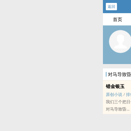
返回
首页
对马导致
错金银玉
原创小说
/
排
我们三个把日
对马导致昏
原创小说 - BL
民国 - ABO -
民国二十六年