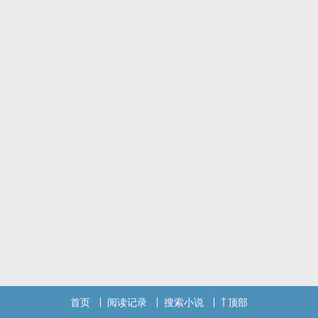
＊一章发。
拥抱小熊就是拥抱幸福。
不要将陪伴熊当成伴侣熊。
首页
阅读记录
搜索小说
顶部