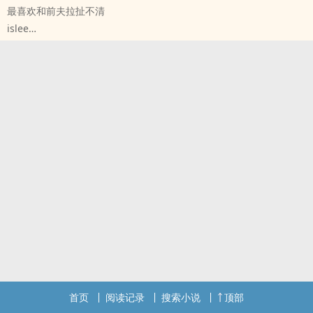
最喜欢和前夫拉扯不清
定国公府小公子盛栩舟，一日成为出身落破候府的朝堂新贵钟随的手
islee
下，咸鱼被迫开始努力翻身，他才发现看似平静的国家实际已经暗流
原创小说 - BL - 中篇 - 完结
涌动。
现代 - ABO - 破镜重圆 - 先婚后爱
钟随×盛栩舟
生子
清冷猫猫权臣攻×阳光咸鱼少爷受
深情攻 x 无情受
*背景全架空
AB（是的 他们还有个孩子）（孩子管受叫妈⚠️男妈妈预警）酸甜口拉
搞点纯爱 没有权谋
拉扯扯
都说Beta普通，难成大事，但林献愉一生要强，就要做个面面出挑的
Beta。
可还没实现目标他就摊上两件糟心事，一是他瞎了眼的Alpha爹要把
家里的公司给私生子继承，就因为他是个Beta而那私生子是个
Alpha，另一件是应酬上被下了药的他，撞上了易感期的楚砚。
为了顺利从私生子手里夺回原本就属于他的一切，林献愉决定将错就
错，重金求子。一纸合约递到楚砚面前，林献愉用银行卡上大方的一
串零交换两年假婚姻加一个孩子。
感恩收藏和小黄灯🥹
首页
阅读记录
搜索小说
顶部