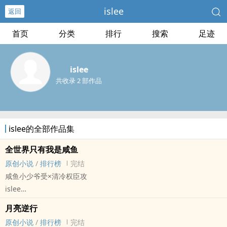
islee
返回
首页
分类
排行
搜索
足迹
islee
共收录 2 部作品
islee的全部作品集
全世界只有我是咸鱼
原创小说
/
排行榜
完结
咸鱼小少爷受×清冷权臣攻
islee
原创小说 - BL - 长篇 - 完结
月亮逆行
古代 - 小甜饼
原创小说
/
排行榜
完结
铜山西崩，洛钟东应