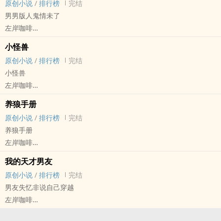
原创小说
/
排行榜
完结
因为自卑而患得患失，充满不安，突然有一天，他发现庄思年对他隐
年上
沙漏倒置，时间逆流，在过去未来之间争分夺秒往返，赌上一切，只
男男版人鬼情未了
瞒了一个天大的秘密……
钟情勾引了自己同学的叔叔吴敬贤，被他包养的过程中爱上了这个风
为打破循环。
左岸咖啡
亲FZ，雷者慎入！
流但无情的男人，向他表白后惨被抛弃，没想到过了一段时间吴敬贤
时空交错命运纠缠，分不清是执念还是心动使然，蓦然回首，发现答
原创小说 - BL - 长篇 - 完结
又对他展开了追求，本已经心灰意冷的他又重燃了吴敬贤的爱意，和
小怪兽
案早已藏在每个看向你的眼神。
小甜饼 - 轻松 - 治愈 - 灵异
他甜甜蜜蜜谈起了恋爱，突然有一天发现吴敬贤对他隐瞒了一个无比
原创小说
/
排行榜
完结
你相信吗，无论相隔多远，对的人一定会再重逢。
攻宠受
可怕的秘密。
小怪兽
校园穿越，校霸×学霸，疯狗×主人，强制与驯服，双向奔赴与救赎，
男鬼攻(后面会复活)，攻受都是彼此的初恋彼此的唯一。
亲FZ，攻比受大十五岁，先虐受再虐攻，攻受都自杀过，攻后期变疯
左岸咖啡
HE。
江白从小有阴阳眼，可以看到鬼魂，搬到新家后认识了一只孤魂野
批，有囚禁强制情节，HE。
原创小说 - BL - 长篇 - 完结
每晚九点更新三章，欢迎宝贝们评论～
鬼，没有名字没有记忆，身份成谜。
养狼手册
HE - 养成 - 父子 - 骨科
江白给他起名叫江浔，江浔外表艳丽又爱撩，江白起初以为他是夜店
原创小说
/
排行榜
完结
年上
男模，后来随着一系列事件发生，对于他身份的猜测变成了学霸天
养狼手册
刘寻的父亲刘建勇是一个反社会连环杀手，连续杀害了七人，引起社
才、校园男神，最后又变成黑道混混、犯罪分子。
左岸咖啡
会轰动，负责这起连环杀人案的刑警队长邵寒州在逮捕刘建勇的过程
在寻找真相的途中两人关系逐渐升温，最终突破人鬼殊途的阻碍成为
原创小说 - BL - 长篇 - 完结
中，刘建勇挟持了刘寻作为人质，邵寒州当着刘寻的面将刘建勇一枪
我的天才男友
了恋人，然而最后的真相和江浔的身份却出乎所有人意料。
HE - 养成 - 父子 - 骨科
击毙。
原创小说
/
排行榜
完结
年下
刘寻让邵寒州赔他父亲，邵寒州真的赔了他一个父亲——他收养了刘
男友失忆非说自己穿越
宋云川领养了一只小土狗，结果发现是只小狼崽，最后被他吃得渣都
寻，并给他改名邵为，意思是年少有为。
左岸咖啡
不剩。
邵为遗传了他亲生父亲的反社会人格，行为作风都将变态展现得淋漓
原创小说 - BL - 长篇 - 完结
养父子，小狼狗年下攻，HE。
尽致，就像混入人类社会的一只格格不入的小怪兽，但是邵寒州有信