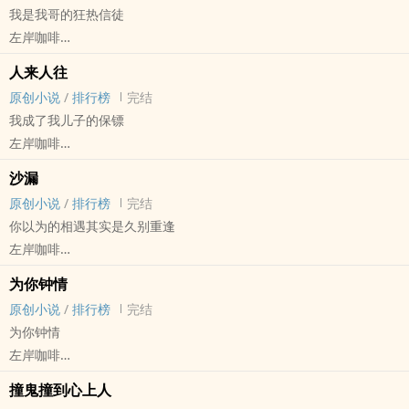
我是我哥的狂热信徒
江海帆五岁时父母离婚，父亲带着怀孕的小三远走高飞，几年后父亲
左岸咖啡
和小三双双车祸去世，留下遗孤程星原，被亲戚丢到江海帆家门口，
原创小说 - BL - 长篇 - 完结
母亲大度地收留了他，从此家里多了一个小拖油瓶，江海帆多了一个
人来人往
现代 - HE - 骨科 - 年上
跟屁虫。
原创小说
/
排行榜
完结
攻宠受
几年后母亲因病去世，临终前让江海帆承诺抚养弟弟长大，江海帆答
我成了我儿子的保镖
我哥抽烟喝酒打架染头，还进过少管所，但他是个好哥哥。
应了，之后一直遵守承诺，偶然的一个机会他发现程星原不是父亲亲
左岸咖啡
伪兄弟年上，校园甜宠，第三人称，HE。
生的，也并非自己同父异母的弟弟，但他已经放不下程星原这个负
原创小说 - BL - 长篇 - 完结
沙漏
担，依然继续履行承诺，为此他付出了巨大的代价。
HE - 三观不正 - 父子 - 年上
原创小说
/
排行榜
完结
岁月变迁，突然有一天江海帆发现程星原对他来说不是责任，而是生
攻宠受
你以为的相遇其实是久别重逢
命中不可或缺的存在。
赵蓝田是一家公司的保安，机缘巧合下救了公司总裁庄思年两次命，
左岸咖啡
深情而不自知的哥哥×忠犬弟弟，年上，HE。
庄思年因此聘请他为贴身保镖。
原创小说 - BL - 长篇 - 完结
在和庄思年的相处过程中，赵蓝田对这个美貌又高傲的年轻人产生了
为你钟情
现代 - HE - 狗血 - 校园
好感，不由自主地想要关心他亲近他，起初他以为自己只是把对方当
原创小说
/
排行榜
完结
穿越
成晚辈，但是在庄思年有意无意的撩拨下，逐渐对他产生了不该有的
为你钟情
我从容走向死亡的结局，只为再次与你相遇。
情愫，为此他羞愧难当，主动离职远离对方。
左岸咖啡
你有一双很会爱人的眼睛，我会有那幺幸运吗？
没想到庄思年又找上门，大胆地向他表白还对他死缠烂打，架不住对
原创小说 - BL - 长篇 - 完结
高中同学聚会上，秦溯偶然得知他的绯闻对象沈羡渝在六年前意外身
撞鬼撞到心上人
方的热情攻势，老男人还是沦陷了，在这场不匹配的忘年恋情中，他
现代 - HE - 父子 - 骨科
亡，远赴千里去悼念他时，意外发现了穿越时空的开关。