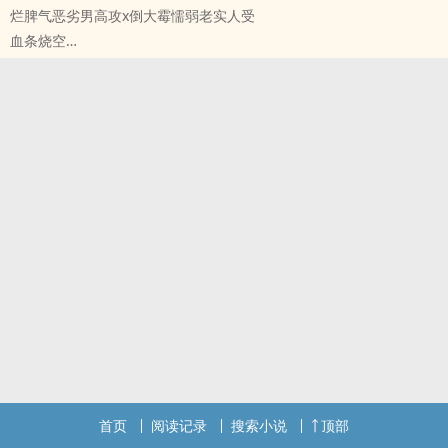
烂脾气恶劣男高攻x倒大霉懦弱老实人受
烂脾气恶劣男高攻x倒大霉懦弱老实人受
血条烧空
乔加奈x方安河
原创小说 - BL - 中篇 - 完结
完结可开宰～
现代 - 狗血 - 强制爱 - 年下
●年下，攻17，受29，abo设定just背景板= =
在公司受排挤的beta小职员方安河被上司灌醉动手动脚，第二天醒来
●主剧情，走心浅走肾
却发现身边躺着昨天晚上自己帮过的omega侍应生，让他更崩溃的
●不到十万字的小中篇，尽量日更，欢迎催更～
是，这少年不仅是alpha，还是未成年高中生。在这个童话人物般美
●xp产物，如有不适，及时撤离
丽又恶劣的少年的威胁下，方安河过上了暗无天日的地狱生活……
希望大家多多收藏，用大评论塞满我的评论区！（土下座
烂脾气恶劣男高攻x倒大霉懦弱老实人受
乔加奈x方安河
完结🉑开宰～
●年下，攻17，受29，abo设定just背景板= =
●不到十万字的小中篇，尽量日更，欢迎催更～
●xp产物，如有不适，及时撤离
希望大家多多收藏，用大评论塞满我的评论区！（土下座
首页
阅读记录
搜索小说
顶部