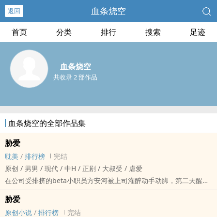
血条烧空
返回
首页
分类
排行
搜索
足迹
血条烧空
共收录 2 部作品
血条烧空的全部作品集
胁爱
耽美
/
排行榜
完结
原创 / 男男 / 现代 / 中H / 正剧 / 大叔受 / 虐爱
在公司受排挤的beta小职员方安河被上司灌醉动手动脚，第二天醒来
却发现身边躺着昨天晚上自己帮过的omega侍应生，让他更崩溃的
胁爱
是，这少年不仅是alpha，还是未成年高中生。在这个童话人物般美
原创小说
/
排行榜
完结
丽又恶劣的少年的威胁下，方安河过上了暗无天日的地狱生活……