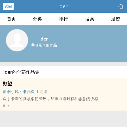
der
返回
首页
分类
排行
搜索
足迹
der
共收录 1 部作品
der的全部作品集
野望
原创小说
/
排行榜
完结
双手卡着的脖颈柔韧温热，加重力道时有种恶意的快感。
der
原创小说 - 科幻 - BL - 短篇
完结