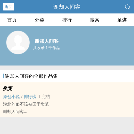
谢却人间客
返回
首页
分类
排行
搜索
足迹
谢却人间客
共收录 1 部作品
谢却人间客的全部作品集
樊笼
原创小说
/
排行榜
完结
漠北的狼不该被囚于樊笼
谢却人间客
原创小说 - BL - 长篇 - 完结
正剧 - 古代 - HE - 权谋
强强