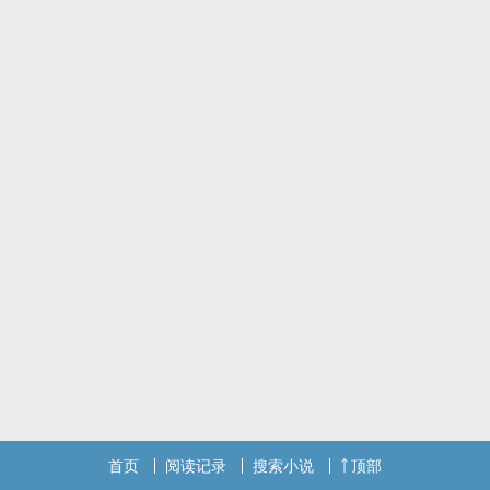
少年人张扬肆意，难掩锋芒。
沈君泽进宫时遇到了已经初具盛名的顾云青，少年将军一身玄色劲
装，纵马而去，他坐在马车里借着那一方小小的窗子，窥见惊鸿一
面。
“刚刚那是谁家的马车？”顾云青注意到马车窗户帘子的摆动，但没看
见是谁，于是转头问边上的下属。
“将军，看着好像是沈相府的，听说沈相家的小公子文韬武略皆是了
得，想必日后也是要为官做宰的。”
“沈相的儿子？没见过。如今正好军中缺人，改天让我爹带我去拜见一
下，要是年纪合适，正好跟我去西北。”
忠犬将军攻x深情公子受
—————————————————
实在不会写文案于是从番外里扒拉出来一段x
首页
阅读记录
搜索小说
顶部