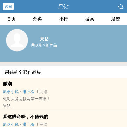
果钻
返回
首页
分类
排行
搜索
足迹
果钻
共收录 2 部作品
果钻的全部作品集
微潮
原创小说
/
排行榜
完结
死对头竟是欲网第一声播！
果钻
原创小说 - BL - 长篇 - 完结
我这贱命呀，不值钱的
主受视角 - 直播 - 室友 - 年下
原创小说
/
排行榜
完结
‍高‎‌‌H‍‌