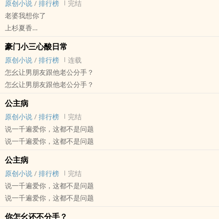
原创小说
/
排行榜
完结
NP
我的螺蛳粉”“酒店里的床不够大，我平时都是睡xx牌的床垫”......
老婆我想你了
--大夫，我的心好不舒服。
乔景月看着微博恶评深夜痛哭：我就想当个正常人！
上杉夏香
--开点药给你吃好吗？
睡在边上的男朋友：宝宝别哭了，我哪做错了？我可以改！除了整
原创小说 - BL - 中篇 - 完结
--我家那个死鬼，逼着我在外面找小老婆啊！说他两句他就动手打自
豪门小三心酸日常
容。
喜剧 - 现代 - 轻松 - 狗血
己，我受够了！
原创小说
/
排行榜
连载
公主病✖️恋爱脑（自恋狂版）
三年前陈黎昕二十五岁，上头有三个姐姐都已经出嫁，属于某重男轻
跟你说也没关系，我老公曾经是优质alpha，但是现在他的腺体坏掉
怎幺让男朋友跟他老公分手？
女地区大龄剩男一枚。
了，为了家里的和谐生活考虑，他逼着我自己出去找个优质的alpha
怎幺让男朋友跟他老公分手？
过年回家被催婚，陈黎昕大胆出柜，父母含泪与之断绝关系。
出轨，可是我是beta啊?!
三年后同性婚姻合法化，陈黎昕在出租房睡得迷迷糊糊，突然接到老
公主病
强制爱的爱，是强制老婆爱上别人的爱。
家神秘来电，许久没有联系的老妈兴高采烈，说是托三姨妈给陈黎昕
原创小说
/
排行榜
完结
腺体坏掉的alpha×脑子有问题的beta×白切黑的绿茶小三
在城里找了个男媳妇，要他明天下午三点记得到人家店里去相亲。
说一千遍爱你，这都不是问题
无等边三角形情节，两攻一受
据说此相亲对象上得厅堂下得厨房，为人贤淑温良处事大方，是gay
说一千遍爱你，这都不是问题
圈第一届好男人评选赛第一名（此榜单为陈母自创，效力仅供参考，
公主病
概不负责）。
原创小说
/
排行榜
完结
陈黎昕打扮得油头粉面想要搅黄这场相亲，到了地方才发现，相亲对
说一千遍爱你，这都不是问题
象开的店竟然是老兵烧烤。
说一千遍爱你，这都不是问题
大男子主义花孔雀攻✖️利己主义耀祖受
——————————————————————
你怎幺还不分手？