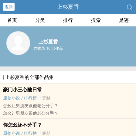
上杉夏香
返回
首页
分类
排行
搜索
足迹
上杉夏香
共收录 10 部作品
上杉夏香的全部作品集
豪门小三心酸日常
原创小说
/
排行榜
完结
怎幺让男朋友跟他老公分手？
怎幺让男朋友跟他老公分手？
你怎幺还不分手？
原创小说
/
排行榜
完结