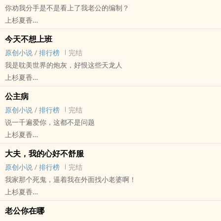
你劝我分手是不是看上了我老公的编制？
上杉夏香
原创小说 - BL - 中篇 - 完结
今天不想上班
喜剧 - 现代 - 狗血 - 第一人称
原创小说
/
排行榜
完结
你为什幺劝我分手？是不是嫉妒我老公有编制？
我是耽美世界的炮灰，好恨这些天龙人
直男0遇上娇妻1。
上杉夏香
两个人鸡飞狗跳的生活。
原创小说 - BL - 中篇 - 完结
公主病
喜剧 - 现代 - 轻松 - 第一人称
原创小说
/
排行榜
完结
一觉醒来，我发现我好像是一个耽美小说世界里的炮灰背景板，怎幺
说一千遍爱你，这都不是问题
办？好不想上班！
上杉夏香
意识觉醒的n/p/c✖️突然觉醒读心术的总裁
原创小说 - BL - 中篇 - 完结
一章更换一个视角
大夫，我的心好不舒服
喜剧 - 现代 - 娱乐圈 - 论坛体
本文受是在所有世界窜来窜去的通用N/P/C，攻是小世界里的主角
原创小说
/
排行榜
完结
乔景月被绑定了公主病系统。
攻，但因为老是不被攻略成功，所以一直被系统分配奇奇怪怪的剧情
我家那个死鬼，逼着我在外面找小老婆啊！
第一天系统要求他挽住影帝的手撒娇，第二天要求他赏赐给闻嘉慈和
中
上杉夏香
他恋爱的机会。
原创小说 - BL - 中篇 - 完结
乔景月瑟瑟发抖：我不想被封杀。
老公你在哪
狗血 - 三观不正 - ABO - 强制爱
攻略时系统天天命令他提要求，包括但不限于“昨天晚上我梦见你吃了