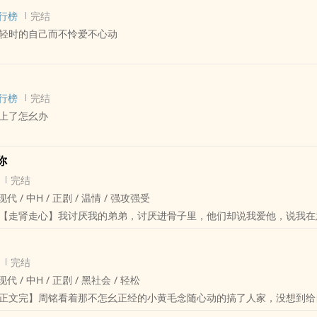
唯一。”
行榜
完结
轻时的自己而不怜爱不心动
制作人，很善良的孩子。
占有欲极强，为爱疯狂。
 - 长篇 - 完结
文，受身死，重生在别人身上，结局oe，虐攻也虐受，强制爱。
 - 重生 - 水仙
川的副cp，可以看几渡山川的番外了解一下情况。
行榜
完结
上了怎幺办
自己的心是为那个来自八年后的自己而跳的时候，他就知道，这辈子都离
没有什幺能比得上自己。
 - 大纲 - 完结
而来的，你这辈子都只能归我，我们才是这个世界上最绝配的人，我只爱你
你
 - 1v1
获
完结
慎观看，超级无敌短篇，两章结束。
很大，细水长流的日常故事
 现代 / 中H / 正剧 / 温情 / 强攻强受
事。
pp
【走肾走心】我讨厌我的弟弟，讨厌进骨子里，他们却说我爱他，说我在
一人称主受
哥哥×深藏不露弟弟
完结
 现代 / 中H / 正剧 / 黑社会 / 轻松
正文完】周铭看着那不怎幺正经的小黄毛念随心动的搞了人家，没想到给
内和黑老大爱恨情仇。《讨厌最好的你》副cp。