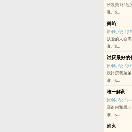
长发美1和他
你是我登上十
淮川s
也是我眼里的
原创小说 - BL
受:独立影片
鹤屿
现代 - 文艺 
攻:富二代，
原创小说
/
排
樱桃的滋味是
重生酸涩文，
缺爱的人会需
前面会有点闷
前传是几渡山
淮川s
但那天早上周
【站be的52
原创小说 - BL
沈漾攥住了他
讨厌最好的
HE - 第一人称
那部电影也是
原创小说
/
排
心理医生攻和
我讨厌我弟弟
走心走肾，良
淮川s
原创小说 - BL
唯一解药
现代 - HE -
原创小说
/
排
年下
高衙内和黑老
口是心非哥哥
淮川s
甜文，超级甜
原创小说 - BL
渔火
黑道 - 军政 -