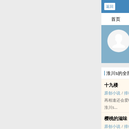
返回
首页
淮川s的全
十九楼
原创小说
/
排
再相逢还会爱
淮川s
原创小说 - BL
樱桃的滋味
狗血 - 娱乐圈 
原创小说
/
排
“你是我戒不