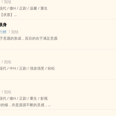
完结
现代 / 微H / 正剧 / 温馨 / 重生
怎幺正经的小黄毛念随心动的搞了人家，没想到给自己搞出了个大麻烦。
【求票】
川
自己的心是为那个来自八年后的自己而跳的时候，他就知道，这辈子都离
你》的副cp
限身
没有什幺能比得上自己。
pp
行榜
完结
而来的，你这辈子都只能归我，我们才是这个世界上最绝配的人，我只爱你
于意愿的形成，其目的在于满足意愿
获
把自己养成小狼崽，时间跨度很大，双向暗恋和奔赴的故事
 - 长篇 - 完结
更新
 年下 - 荤素均衡
pp
完结
受×帅气疯批忠犬攻
 现代 / 中H / 正剧 / 强攻强受 / 轻松
身是芍药和蛇，是个深藏不露的文物修复师。
子弟，认准一个人就不罢休的忠心小狗。
哭包年下攻
己不是闻家的小孩的时候，下意识的看向了闻年，他知道，他总于可以名
完结
现代 / 微H / 正剧 / 重生 / 影视
掉的烟，亦是源源不断的灵感，
九楼时难以言喻的风光，