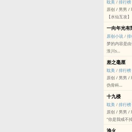
耽美
/
排行榜
互攻
原创 / 男男 / 
周铭看着那不
【水仙互攻】
cp周铭×贺明
当虞获察觉到
《讨厌最好的
一向年光有
因为这个世界
wb：水蜜桃味
原创小说
/
排
“你就是为我
梦的内容是由
cp：江枫×虞
淮川s
一个关于自己
原创小说 - BL
只有周六周日
差之毫厘
现代 - 强强 -
wb：水蜜桃味
耽美
/
排行榜
轻佻有趣清醒
原创 / 男男 /
受有舌钉，纹
伪骨科
攻是警察高干
冷面酷哥受×
十九楼
闻时在知道自
耽美
/
排行榜
他哥了。
原创 / 男男 / 
“你是我戒不
你是我登上十
渔火