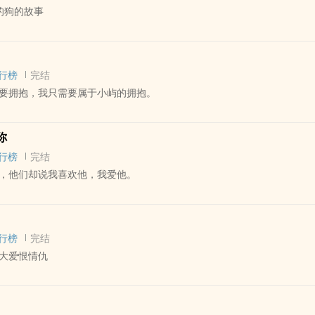
的狗的故事
九楼时难以言喻的风光，
唯一。”
 - 中篇 - 完结
制作人，很善良的小太阳。
- 灵魂伴侣
占有欲极强，为爱疯狂。
行榜
完结
阿巴斯的片子，是于一个人追寻活着的意义的故事。
受身死，重生在别人身上，结局he，虐攻也虐受，强制爱。
要拥抱，我只需要属于小屿的拥抱。
和无聊，在主角和老头交流的时候才逐渐有意思。
川的副cp，可以看几渡山川的番外了解一下情况。
寂很困，他只记得那部电影大部分的镜头都是一望无际的黄土，就在昏昏
章完结章】
 - 长篇 - 完结
的手腕，吻了他的手。
你
 - 主攻视角 - 年上
那一门课看的电影里他唯一记得的。
行榜
完结
疯批艺术家受，关于两人双向救赎的故事。
，他们却说我喜欢他，我爱他。
心好文
 - 长篇 - 完结
 第一人称 - 骨科
行榜
完结
大爱恨情仇
×黑心汤圆弟弟
，非常he
 - 长篇 - 完结
 相爱相杀 - 强强