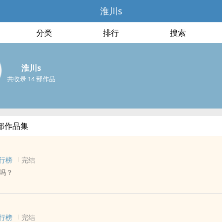
淮川s
分类
排行
搜索
淮川s
共收录 14 部作品
部作品集
行榜
完结
吗？
 - 长篇 - 完结
- 重生
行榜
完结
掉的烟，亦是源源不断的灵感，