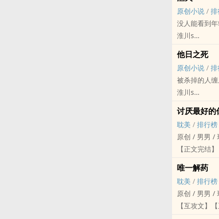
也是我眼里的
原创小说
/
排
………………
没人能看到年
受:独立影片
淮川s
攻:富二代，
原创小说 - BL
重生重生酸涩
他日之死
现代 - 灵魂伴侣
前传是几渡山
原创小说
/
排
互攻
被杀掉的人缠
当虞获察觉到
淮川s
因为这个世界
原创小说 - BL
“你就是为我
讨厌最好的
三观不正 - 灵异
cp：江枫×虞
耽美
/
排行榜
三观不正，谨
一个时间跨度
原创 / 男男 /
两个变态的故
wb：水蜜桃味
【正文完结】
真骨科年下第
唯一解药
刀子嘴豆腐心
耽美
/
排行榜
原创 / 男男 /
【互攻文】【
大麻烦/高衙