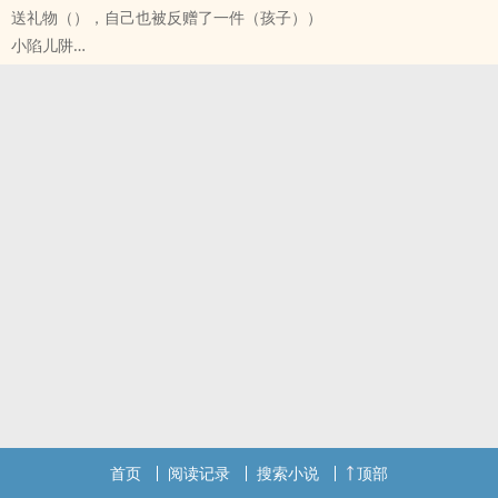
送礼物（），自己也被反赠了一件（孩子））
幸运儿英良（海军作战部队士兵）保留了这次记忆，果断逃离军队打
小陷儿阱
算为自己谋求短短一月的灿烂生活，甚至不惜委身于来抓他的长官身
原创小说 - BL - 短篇 - 完结
下只为逃脱，却没想到过了一月“世界”却并未终结……
现代 - 生子
他看着空空的钱包，摸着纵欲而鼓出的肚子，陷入了沉思……
明面老师背地里爱去地厅跳舞的吕妆江送给了没有依靠的高中毕业生
（与历史不符之处均为私设，如国家、地区全为虚构，请自辨）
唐查一件礼物，没想到自己也被反赠了一件…… 大学师生关系 发泄之
物 短篇
首页
阅读记录
搜索小说
顶部