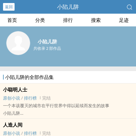
小陷儿阱
返回
首页
分类
排行
搜索
足迹
小陷儿阱
共收录 2 部作品
小陷儿阱的全部作品集
小聪明人士
原创小说
/
排行榜
完结
一个本该覆灭的城市在平行世界中得以延续而发生的故事
小陷儿阱
原创小说 - BL - 中篇 - 完结
人造人间
现代 - 生子
原创小说
/
排行榜
完结
一个本应在二战中消亡的城市被轰炸进时间提前一个月的平行世界，