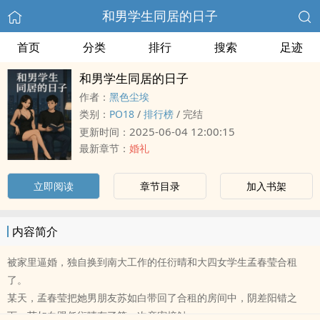
和男学生同居的日子
首页
分类
排行
搜索
足迹
和男学生同居的日子
作者：
黑色尘埃
类别：
PO18
/
排行榜
/
完结
2025-06-04 12:00:15
更新时间：
最新章节：
婚礼
立即阅读
章节目录
加入书架
内容简介
被家里逼婚，独自换到南大工作的任衍晴和大四女学生孟春莹合租
了。
某天，孟春莹把她男朋友苏如白带回了合租的房间中，阴差阳错之
下，苏如白跟任衍晴有了第一次亲密接触。