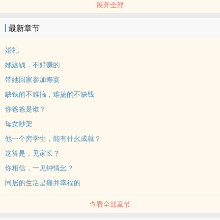
展开全部
而随着孟春莹打造的富二代人设崩塌，任衍晴和苏如白渐渐的走到了
一起。
最新章节
1V1 双非处
男学霸 & 女教授
婚礼
任衍晴 & 苏如白
她这钱，不好赚的
每日保底3更，写嗨了爆更，200珠珠加更，500收藏加更！
带她回家参加寿宴
1，作者保证，除非PO受大环境影响，不会轻易下架！
缺钱的不难搞，难搞的不缺钱
2，感谢宝贝们支持正版，请多多投珠收藏，成绩不好或会提前完本，
希望亲们多多支持！
你爸爸是谁？
标签： ‍‌高‌H‎‌‌ / 1V1 / 都会 / 年下 / ‍肉‌文‍‎‌ /
母女吵架
他一个穷学生，能有什幺成就？
这算是，见家长？
你相信，一见钟情幺？
同居的生活是痛并幸福的
查看全部章节