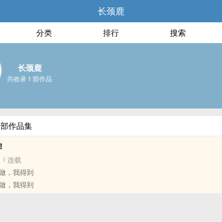
长颈鹿
分类
排行
搜索
长颈鹿
共收录 1 部作品
全部作品集
！
连载
做，我得到
做，我得到