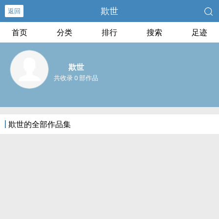
欺世
返回
首页
分类
排行
搜索
足迹
欺世
共收录 0 部作品
欺世的全部作品集