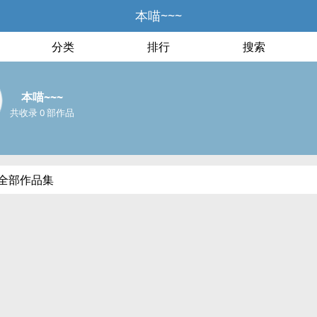
本喵~~~
分类
排行
搜索
本喵~~~
共收录 0 部作品
的全部作品集