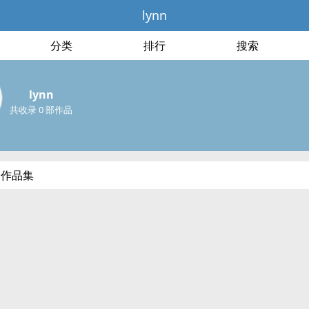
lynn
分类
排行
搜索
lynn
共收录 0 部作品
部作品集