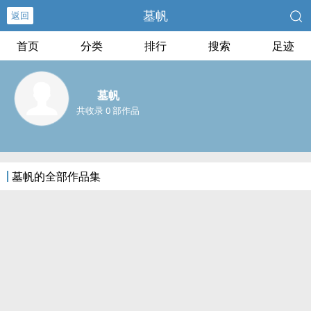
墓帆
返回
首页
分类
排行
搜索
足迹
墓帆
共收录 0 部作品
墓帆的全部作品集