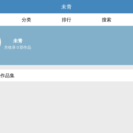
未青
分类
排行
搜索
未青
共收录 0 部作品
部作品集