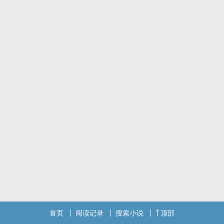
我对你有感觉，是不是因为荷尔蒙和多巴胺？
二货腹黑攻x呆萌傲娇受
故事背景基本就是校园了，篇幅并不会很长……学生时代，真的是值得
纪念啊！
首页
阅读记录
搜索小说
顶部