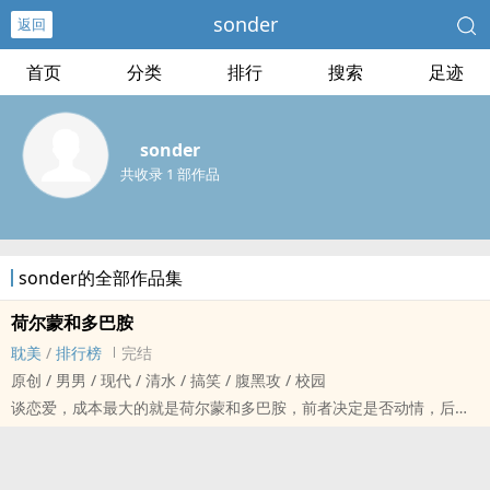
sonder
返回
首页
分类
排行
搜索
足迹
sonder
共收录 1 部作品
sonder的全部作品集
荷尔蒙和多巴胺
耽美
/
排行榜
完结
原创 / 男男 / 现代 / 清水 / 搞笑 / 腹黑攻 / 校园
谈恋爱，成本最大的就是荷尔蒙和多巴胺，前者决定是否动情，后者
决定是否长久。残酷的是，它们都不会为第二个那幺优秀的人再分泌
一次……于是决定了人类所谓刻骨铭心这样唯一性的结论……懒得再扯
了，我就想问问：