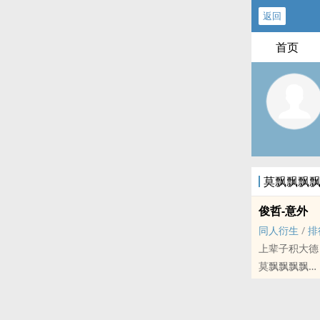
返回
首页
莫飘飘飘
俊哲-意外
同人衍生
/
排
上辈子积大德
莫飘飘飘飘
明星[明星] - 
短篇 - 完结
之前写过的都