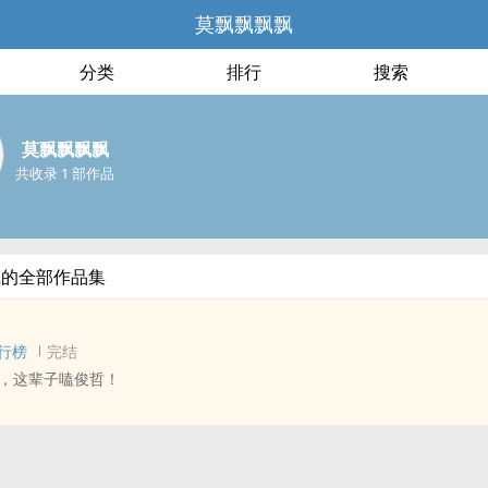
莫飘飘飘飘
分类
排行
搜索
莫飘飘飘飘
共收录 1 部作品
飘的全部作品集
行榜
完结
，这辈子嗑俊哲！
同人衍生 - 真人同人 - BL
放在这里啦