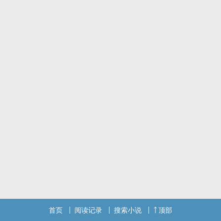
正文完结 番外中
标签： 1V1 / 同人 / 现代 / 二创 /
首页
阅读记录
搜索小说
顶部