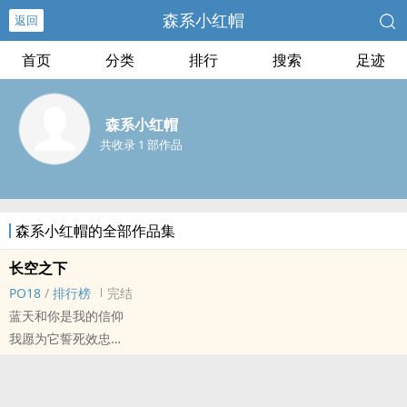
森系小红帽
返回
首页
分类
排行
搜索
足迹
森系小红帽
共收录 1 部作品
森系小红帽的全部作品集
长空之下
PO18
/
排行榜
完结
蓝天和你是我的信仰
我愿为它誓死效忠
---邓放
主角：邓放×你
《长空之王》二创 纯自嗨 不喜勿喷 有意见请讲 多说 爱听