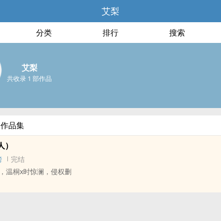
艾梨
分类
排行
搜索
艾梨
共收录 1 部作品
部作品集
人）
榜
完结
，温桐x时惊澜，侵权删
中时惊澜偷藏检查报告，对温桐连哄带骗确认关系，而温桐发现后怒而离
oc，但存在一些个人理解。
炸毛但心软x冷静自持但腹黑