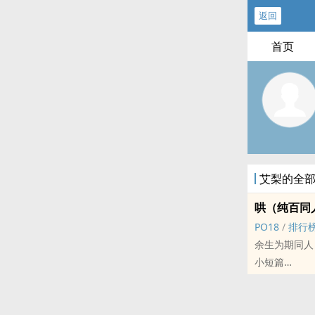
返回
首页
艾梨的全
哄（纯百同
PO18
/
排行
余生为期同人
小短篇
时间线点在书
人设尽量不o
具体而言：易