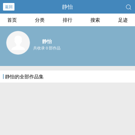
静怡
返回
首页
分类
排行
搜索
足迹
静怡
共收录 0 部作品
静怡的全部作品集