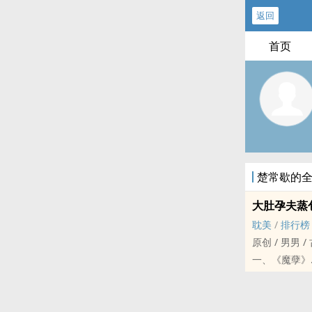
返回
首页
楚常歇的
大肚孕夫蒸
耽美
/
排行榜
原创 / 男男 / 古代
一、《魔孽》
预警：生子/大
正道大侠攻x
二、《何晨》