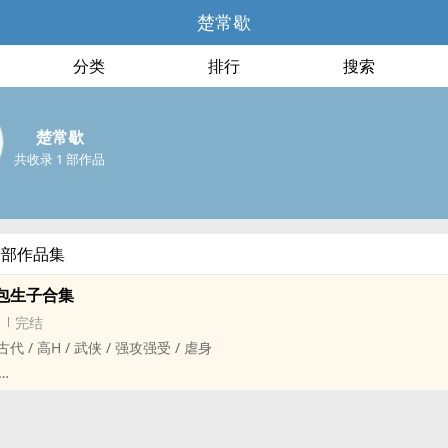
楚常歇
分类
排行
搜索
楚常歇
共收录 1 部作品
全部作品集
包生子合集
完结
 / ‌‍高‎‌‍H‎‎‌ / 武侠 / 强攻强受 / 虐身
肚h/重口/孕中孕/摸肚脐/延产/保胎/虐生/含部分强制爱和ntr
魔教教主受