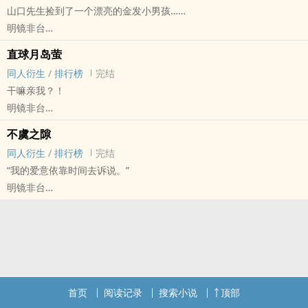
山口先生捡到了一个漂亮的金发小男孩……
“山口忠如同一颗不起眼的流星，不管不顾地闯进月岛萤的生命，无论
明镜非台
何时何地，月岛萤终会被命运牵引，触碰他的所在。”
小排球[排球少年！！] - 月山[月岛萤/山口忠] 同人衍生 - 动漫同人
请吃一口幼驯染^_^
直球月岛萤
BL - 短篇 - 完结
月山金婚！！！
同人衍生
/
排行榜
完结
干嘛亲我？！
明镜非台
小排球[排球少年！！] - 月山[月岛萤/山口忠] 同人衍生 - 动漫同人
不虞之隙
BL - 短篇 - 完结
同人衍生
/
排行榜
完结
“我的爱意依靠时间去诉说。”
明镜非台
小排球[排球少年！！] - 月山[月岛萤/山口忠] 同人衍生 - 动漫同人
BL - 短篇 - 完结
首页
阅读记录
搜索小说
顶部