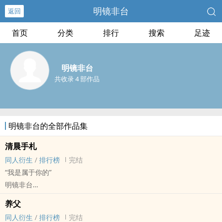
明镜非台
返回
首页
分类
排行
搜索
足迹
明镜非台
共收录 4 部作品
明镜非台的全部作品集
清晨手札
同人衍生
/
排行榜
完结
“我是属于你的”
明镜非台
小排球[排球少年！！] - 月山[月岛萤/山口忠] 同人衍生 - BL
养父
中篇 - 完结
同人衍生
/
排行榜
完结
*两个小甜豆一起长大，相伴相生的故事