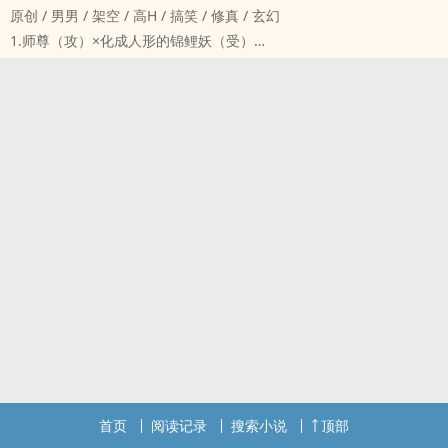
原创 / 男男 / 架空 / ‎高‍‎‌H‍‍ / 搞笑 / 修真 / 玄幻
谁知方景奕趁他防备松懈的时候解开了绳子，两人扭打在一起，从酒
1.师尊（攻）×化‌‎‍成‎‌人‎形的锦鲤妖（受）
店二楼的阳台坠落，再次醒来竟然互换了身体，而且每隔十二小时就
2.宋灵青养了一条锦鲤，是他从后山水潭里捉回来的，当时只是觉得
会换一次。
好看便养了，谁知自从养了这条鱼，腰也不酸了，腿也不疼了，功力
这让本就不和的两人矛盾更加激烈。
一口气突破三层，四海之内几乎再无对手。
当余星穿进方景奕的身体时：这‎‌鸡‍‎巴‎‌‎害人害己，为了让你戒色，我只
宋灵青越发喜欢他的这条鱼，谁知某日早上，他给鱼喂食的时候发现
好去做变性手术。
他的鱼竟变成了一个容貌俊美的少年，一见面就抱着他的大腿喊师
当方景奕穿进余星身体时：手也捆好，脚也捆好，这样身体换回来
父。
时，就直接可以干余星了。
宋灵青不顾他妖的身份，直接将他收为关门弟子。
3.文风偏搞笑，两人主打神经质夫夫
谁能拒绝一个自带锦鲤体质的美少年呢？
——‍‌‎口‎‍交‍‍‎、后入做爱
——‌‌‍淫‍荡‌‎双修
——‍‍‌手‌‌淫‎‍‌‎自‎慰‍‎‌
3.专栏完结作品很多，感兴趣的宝子可以移步专栏观看（❁´◡❁）
首页
阅读记录
搜索小说
顶部