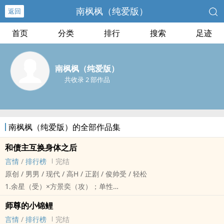
南枫枫（纯爱版）
返回
首页
分类
排行
搜索
足迹
南枫枫（纯爱版）
共收录 2 部作品
南枫枫（纯爱版）的全部作品集
和债主互换身体之后
言情
/
排行榜
完结
原创 / 男男 / 现代 / ‎高‍‎‌H‍‍ / 正剧 / 俊帅受 / 轻松
1.余星（受）×方景奕（攻）；单性
2.余星为了要回广菱集团拖欠父亲的二十五万工程款，扮成同性会所
师尊的小锦鲤
出来卖屁股的小受，趁方景奕和他做爱的时候迷晕了他，将他绑起
言情
/
排行榜
完结
来，威胁他把欠款打到自己的账户上。