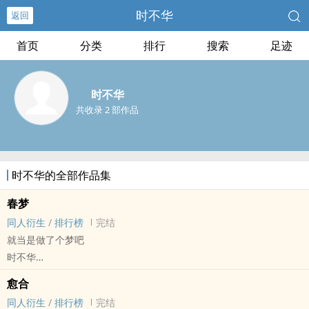
时不华
返回
首页
分类
排行
搜索
足迹
时不华
共收录 2 部作品
时不华的全部作品集
春梦
同人衍生
/
排行榜
完结
就当是做了个梦吧
时不华
盗笔[盗墓笔记] - 邪簇[吴邪/黎簇] 同人衍生 - 小说同人
愈合
BL - 短篇 - 完结
同人衍生
/
排行榜
完结