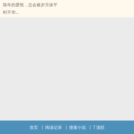
陈年的爱恨，总会被岁月抹平
时不华
盗笔[盗墓笔记] - 邪簇[吴邪/黎簇] 同人衍生 - 小说同人
BL - 短篇 - 完结
首页
阅读记录
搜索小说
顶部