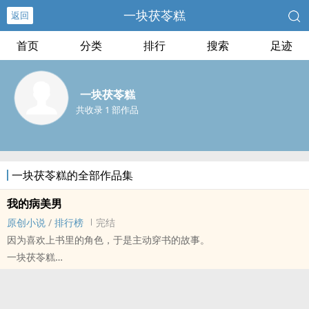
一块茯苓糕
返回
首页
分类
排行
搜索
足迹
一块茯苓糕
共收录 1 部作品
一块茯苓糕的全部作品集
我的病美男
原创小说
/
排行榜
完结
因为喜欢上书里的角色，于是主动穿书的故事。
一块茯苓糕
原创小说 - 古代 - BG - 完结
短篇