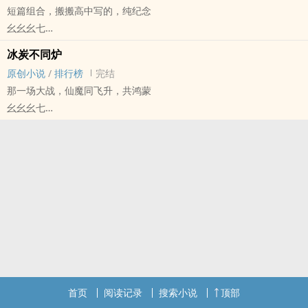
短篇组合，搬搬高中写的，纯纪念
初见广陵王，再见乔女郎，妖人算计得好手段！（小孩咬牙）才不会
幺幺幺七
被迷惑！
原创小说 - BG - 短篇 - 完结
拐骗孙家男人，信手拈来（笑）
冰炭不同炉
古代 - 现代
预警:有策出现且ooc，建立在孙策打广陵且不是恋爱脑的假设背景
原创小说
/
排行榜
完结
下，不是广陵王视角，是孙权视角，有其他人物出现，我是cp杂食
那一场大战，仙魔同飞升，共鸿蒙
者，精神洁癖勿入
幺幺幺七
原创小说 - BL - 短篇 - 完结
正剧 - OE - 玄幻 - 架空世界
1v1
首页
阅读记录
搜索小说
顶部