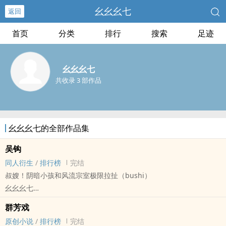
幺幺幺七
返回
首页
分类
排行
搜索
足迹
幺幺幺七
共收录 3 部作品
幺幺幺七的全部作品集
吴钩
同人衍生
/
排行榜
完结
叔嫂！阴暗小孩和风流宗室极限拉扯（bushi）
幺幺幺七
代号鸢[代号鸢] - 广权 同人衍生 - GB - 短篇
群芳戏
完结 - 主受视角 - 强强 - 年上
原创小说
/
排行榜
完结
1v1 - 清水