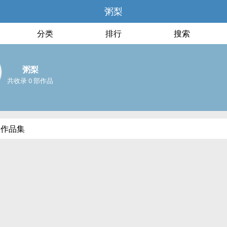
粥梨
分类
排行
搜索
粥梨
共收录 0 部作品
部作品集