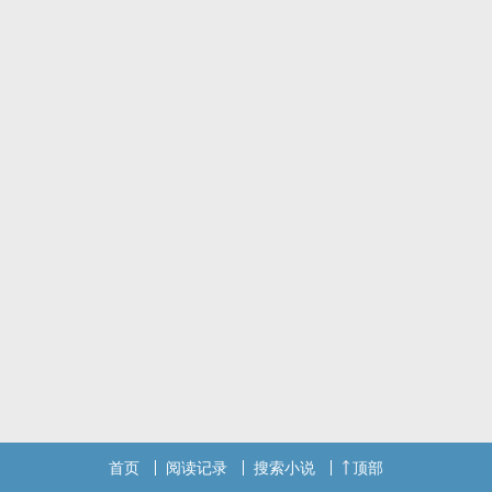
竖锯小丑：亲我！
克系无脸男：亲我！
傅歌：闭着眼睛颤巍巍地下嘴。
鬼怪魅力max小病秧子大美人攻×各色鬼怪，期间会有人类玩家受出没
受宠攻，受都是洁
首页
阅读记录
搜索小说
顶部