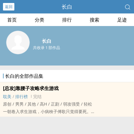
长白
返回
首页
分类
排行
搜索
足迹
长白
共收录 1 部作品
长白的全部作品集
[总攻]靠腰子攻略求生游戏
耽美
/
排行榜
完结
原创 / 男男 / 其他 / ‎‌高‍‌H‎‎ / 正剧 / 弱攻强受 / 轻松
一朝卷入求生游戏，小病秧子傅歌只觉得要死。
队友嫌弃，鬼怪凶狠，傅歌只能凭着自己的腰子和游戏boss的喜爱艰
难地活下去。
血腥公爵：亲我！