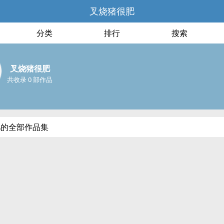
叉烧猪很肥
分类
排行
搜索
叉烧猪很肥
共收录 0 部作品
肥的全部作品集