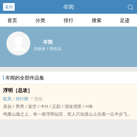
岑闻
返回
首页
分类
排行
搜索
足迹
岑闻
共收录 1 部作品
岑闻的全部作品集
浮明［总攻］
耽美
/
排行榜
完结
原创 / 男男 / 架空 / 中H / 正剧 / 强攻强受 / H有
鸣重山巅之上，有一座浮明仙宫，世人只知道山上住着一位半步飞升
的大能，却不知道大能和修仙界那几位赫赫有名的人物都关系匪浅。
注意：一攻四受，作者新手上路，非固定更新，无存稿，写了就更，
喜欢就点个收藏。