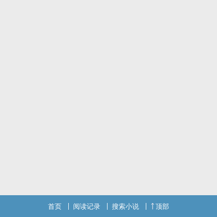
⚠️用人设生成器自捏的罢，ooc是出厂设置
首页
阅读记录
搜索小说
顶部