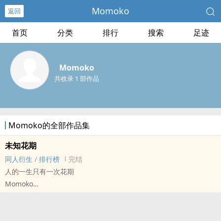
Momoko
返回
首页
分类
排行
搜索
足迹
Momoko
共收录 1 部作品
Momoko的全部作品集
未知花期
同人衍生
/
排行榜
完结
人的一生只有一次花期
Momoko
pjsk - 雫奈 同人衍生 - 游戏同人 - GL - 短篇
完结 - 文艺 - 日系
产品:雫✘朝比奈