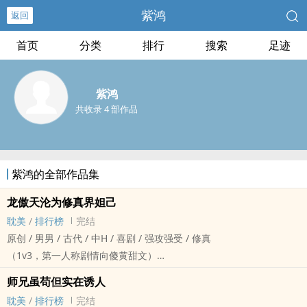
紫鸿
返回
首页
分类
排行
搜索
足迹
紫鸿
共收录 4 部作品
紫鸿的全部作品集
龙傲天沦为修真界妲己
耽美
/
排行榜
完结
原创 / 男男 / 古代 / 中H / 喜剧 / 强攻强受 / 修真
（1v3，第一人称剧情向傻黄甜文）
我，一代修炼奇才，却突然长了个批，从此修炼停滞不前，成了人人
师兄虽苟但实在诱人
嘲笑的废材。
耽美
/
排行榜
完结
为了重新变回修炼奇才，我必须用批睡服三个男人：