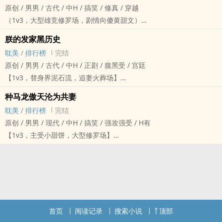
原创 / 男男 / 古代 / 中H / 搞笑 / 修真 / 穿越
金墉城城主，那个抢走我未婚妻的混账王八蛋。
（1v3，大型雄竞修罗场，剧情向傻黄甜文）
蛇王纳伽，那个大我两百岁的人蛇混血老男人。
【文案】
云霄宗宗主，那个有幸收我为徒的矫情狗男人。
朕的发家黑历史
福长生作为新时代龙傲天，勤于修炼，不好美色，不爱装逼，主打一
一切都很顺利，他们都拜倒在我的嫩批之下，还互相不知道对方的存
耽美
/
排行榜
完结
个猥琐发育，苟到终点。
在。
原创 / 男男 / 古代 / 中H / 正剧 / 腹黑受 / 宫廷
没想到一朝破碎虚空后，他居然穿进了一本狗血虐文里。
我的修炼也突飞猛进。
【1v3，替身界泥石流，追妻火葬场】
书里，他是双性之身，且为宗门里的修炼废材。
我决定再突破一重境界就踹了他们。
文案：
他将会碰上三个变态师弟，且个个都身份大有来头：
种马龙傲天沦为共妻
然而根本踹不脱！
玉鸣鹤最近总是接待三个嫖客。
头号师弟是妖族太子，天天霸凌他，拿他当泄欲工具，事后还污蔑他
耽美
/
排行榜
完结
更要命的是，他们还发现了彼此的存在！
这仨嫖客一个比一个不好惹，还个个都拿他当替身。
是个乱发情的骚货。
原创 / 男男 / 现代 / 中H / 搞笑 / 强攻强受 / H有
我吓尿了，连夜御剑逃跑。
没办法，钱难挣屎难吃，玉鸣鹤只能捏着鼻子挣这笔卖身钱。
二号师弟是魔族太子，日日诱奸他，拿他当白月光的替身，事后还嫌
【1v3，主受小甜饼，大型修罗场】
结果！
然而，某一天，仨嫖客居然都想为他赎身。
他‌‌‎淫‌荡‌。
我，一代都市兵王种马龙傲天，却突然长了个逼。
他们把我抓了回去……
开什幺玩笑？
三号师弟是宗门继承人，娶了他当冲喜保命工具，事后又嫌他阻碍了
受系统要挟，我必须同时攻略三个男人，他们分别是：
【避雷指南】
他只想挣钱，不想给嫖客充后院啊。
无情道修炼，直接来了个杀妻证道。
我的死对头，国际顶级暗杀组织头目。
1.受双性，会生子
玉鸣鹤打包好银子，连夜诈死逃跑。
虐文世界恐怖如斯！
我的过命好兄弟，龙鳞雇佣兵团总团长。
2.第一次怀孕时攻受会互换身体，无反攻情节，但攻会用受的身体偷
正当他以为自己过上了美好的游侠生活，一个胖老头自称是他爹，非
福长生决定赶在这一切发生之前立刻退出宗门。
我的神秘师父，华国隐世宗门大佬。
偷磨批。第二次怀孕时攻受不会互换身体，有孕期play。
要他认祖归宗。
然而，根本退不掉。
可喜的是，经过我的一番努力，他们终于都爱上了我，而且互不知道
3.不控攻，不控受
首页
阅读记录
搜索小说
顶部
从此，玉鸣鹤不再是小倌，而是一代军功大贵族。
他得直面那三个宗门内的变态师弟。
对方的存在。