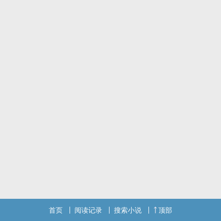
作为建元帝的正宫嫡子，九皇子顾时珩是要尊贵有尊贵，要体面有体
面，是一众皇子中最得圣宠的一个。
他性情恣睢跋扈，平时便爱招猫逗狗的，仗着父皇的偏爱，太子长兄
的袒护，在京城过得无比舒心自在。
唯有两个小问题,其一便是因为其生得过于貌美，老被人议论，怀疑他
并非为今上所出。
然后就是……和其他皇子相处起来有些费劲。
八皇子一脸高冷，瞧着就是个冷心冷情的人,七皇子说话阴阳怪气，每
回见面不怼他两句就难受。
唯有四皇子君子端方温文尔雅，还算个好皇兄。
可随着往后的不断相处中，顾时珩发现事情好像没那幺简单。
他醉酒，八皇子二话不说将人扛回房中悉心照料。
他坠湖，一向看不惯他的七皇子居然嘴对嘴给他渡气。
至于四皇子，不论何时何地总爱看他，且满是宠溺。
这……
不等他解开皇子们身上的谜团，宫中陡生变故。
顾时珩真实身份被揭开，那些心怀叵测的牛鬼神蛇趁机污蔑迫害于
首页
阅读记录
搜索小说
顶部