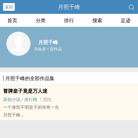
月照千峰
返回
首页
分类
排行
搜索
足迹
月照千峰
共收录 1 部作品
月照千峰的全部作品集
冒牌皇子竟是万人迷
原创小说
/
排行榜
完结
一个身世不明皇子的传奇一生
月照千峰
原创小说 - BL - 短篇 - 完结
正剧 - 古代 - 主攻视角 - 宫廷侯爵
强强