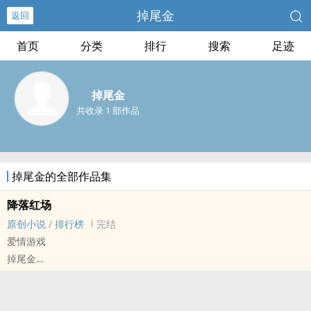
掉尾金
返回
首页
分类
排行
搜索
足迹
掉尾金
共收录 1 部作品
掉尾金的全部作品集
降落红场
原创小说
/
排行榜
完结
爱情游戏
掉尾金
原创小说 - BL - 大长篇 - 完结
现代 - HE - 强强 - 互攻
混混强扭好学生这颗瓜反被扭的俗套故事