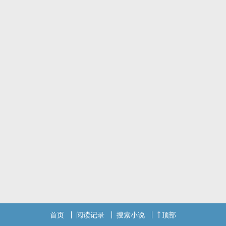
人生是一个童话，更是一场残酷的经历，猝不及防的意外跟永远想让
你屈服的苦难才是真相。可你迟迟不能跪下，因为即便如此，上帝也
未必饶恕你，折磨也未必放过你。不如迎接它，就算最后是死，你也
死得你心之所向。
首页
阅读记录
搜索小说
顶部