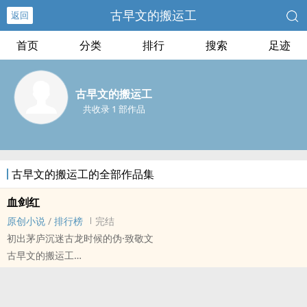
古早文的搬运工
返回
首页
分类
排行
搜索
足迹
古早文的搬运工
共收录 1 部作品
古早文的搬运工的全部作品集
血剑红
原创小说
/
排行榜
完结
初出茅庐沉迷古龙时候的伪·致敬文
古早文的搬运工
原创小说 - BG - 短篇 - 完结
正剧 - 古代 - 第三人称 - 武侠
全年龄