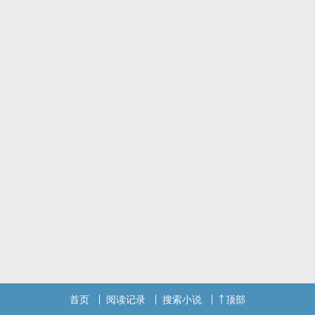
一几年的古早稚嫩文风预警
翻到了刚开始写文时候写的东西
还是沉迷金庸古龙的时候
搬上来存个档
改就不改了
太稚嫩剧情太雷人没脸见人还是匿了吧
首页
阅读记录
搜索小说
顶部